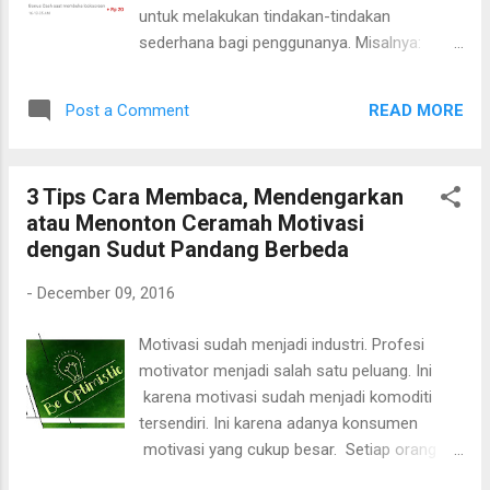
untuk melakukan tindakan-tindakan
sederhana bagi penggunanya. Misalnya:
membuka lock screen, klik link, install aplikasi
dan lain sebagainya.
READ MORE
Post a Comment
3 Tips Cara Membaca, Mendengarkan
atau Menonton Ceramah Motivasi
dengan Sudut Pandang Berbeda
-
December 09, 2016
Motivasi sudah menjadi industri. Profesi
motivator menjadi salah satu peluang. Ini
karena motivasi sudah menjadi komoditi
tersendiri. Ini karena adanya konsumen
motivasi yang cukup besar. Setiap orang
punya kecocokan masing-masing. Ibaratnya