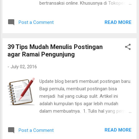
bertransaksi online. Khususnya di Tokopedia.
Tulisan berikut adalah review pengalaman
beli di Tokopedia dan bukan review kamera
READ MORE
Post a Comment
B-Pro 5 Alpha Edition.
39 Tips Mudah Menulis Postingan
agar Ramai Pengunjung
-
July 02, 2016
Update blog berarti membuat postingan baru.
Bagi pemula, membuat postingan bisa
menjadi hal yang cukup sulit. Artikel ini
adalah kumpulan tips agar lebih mudah
dalam membuatnya. 1. Tulis hal yang pernah
Anda lakukan Menulis itu
mengkomunikasikan suatu hal. Akan lebih
READ MORE
Post a Comment
mudah jika pesannya adalah suatu hal yang