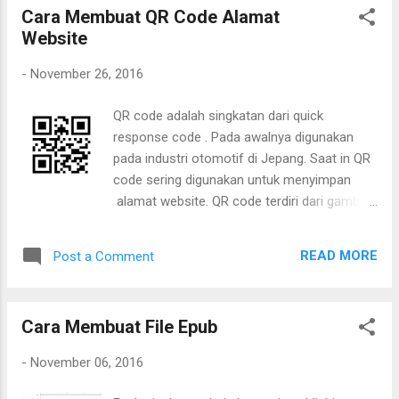
Cara Membuat QR Code Alamat
Website
-
November 26, 2016
QR code adalah singkatan dari quick
response code . Pada awalnya digunakan
pada industri otomotif di Jepang. Saat in QR
code sering digunakan untuk menyimpan
alamat website. QR code terdiri dari gambar
kotak berisi rangkaian matrik dengan warna
hitam dan putih. Saat ini sering digunakan
READ MORE
Post a Comment
untuk promosi website. QR code bisa
diakses dengan kamera smartphone
menggunakan aplikasi pembaca QR code.
Cara Membuat File Epub
Untuk membuat QR code, kita bisa
menggunakan website yang memberikan
-
November 06, 2016
layanan ini. Sebagai contoh, ikuti langkah-
langkah berikut.