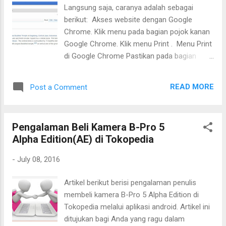
Langsung saja, caranya adalah sebagai
berikut: Akses website dengan Google
Chrome. Klik menu pada bagian pojok kanan
Google Chrome. Klik menu Print . Menu Print
di Google Chrome Pastikan pada bagian
Destination pilih Save as PDF . Maka akan
muncul preview tampilan PDF. Lalu klik Save
READ MORE
Post a Comment
untuk menyimpan PDF, Menyimpan Website
Menjadi PDF Pada jendela dialog yang
muncul, beri nama dan pilih folder untuk
Pengalaman Beli Kamera B-Pro 5
menyimpan file PDF. Lalu klik Save . Selesai.
Alpha Edition(AE) di Tokopedia
Memberi Nama File PDF Demikian dan
semoga bermanfaat. Terimakasih telah
-
July 08, 2016
mengunjungi blog ini.
Artikel berikut berisi pengalaman penulis
membeli kamera B-Pro 5 Alpha Edition di
Tokopedia melalui aplikasi android. Artikel ini
ditujukan bagi Anda yang ragu dalam