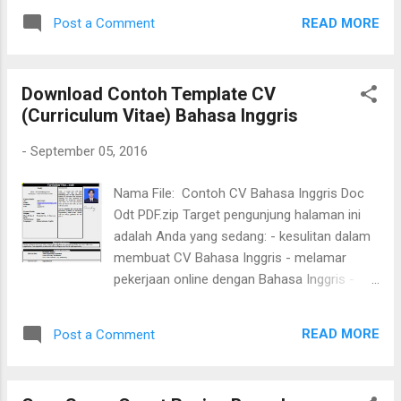
READ MORE
Post a Comment
Download Contoh Template CV
(Curriculum Vitae) Bahasa Inggris
-
September 05, 2016
Nama File: Contoh CV Bahasa Inggris Doc
Odt PDF.zip Target pengunjung halaman ini
adalah Anda yang sedang: - kesulitan dalam
membuat CV Bahasa Inggris - melamar
pekerjaan online dengan Bahasa Inggris -
mencari contoh alternatif CV Bahasa Inggris
File zip berikut terdiri dari 4 files, yaitu: -
READ MORE
Post a Comment
Contoh CV dengan format .doc (MS Word) -
Contoh CV dengan format .odt (Open Office)
- Contoh CV dengan format PDF - 2 Tips