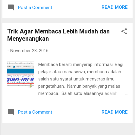
setiap orang punya selera makan masing-
READ MORE
Post a Comment
masing. Demikian juga dengan motivasi. Ada
yang cocok dengan motivator A, motivator B
dan lain sebagainya. Namun, pada dasarnya
Trik Agar Membaca Lebih Mudah dan
motivasi yang menggerakkan seseorang
Menyenangkan
adalah motivasi yang muncul dri dalam hati
masing-masing setiap orang.
-
November 28, 2016
Membaca berarti menyerap informasi. Bagi
pelajar atau mahasiswa, membaca adalah
salah satu syarat untuk menyerap ilmu
pengetahuan. Namun banyak yang malas
membaca. Salah satu alasannya adalah
artikel yang terlalu panjang untuk dibaca.
Baru melihat panjangnya artikel saja sudah
READ MORE
Post a Comment
ada malas yang menyerang. Jika membaca
adalah kegiatan yang tidak bisa dihindari, ada
trik yang bisa Anda gunakan. Yang bisa