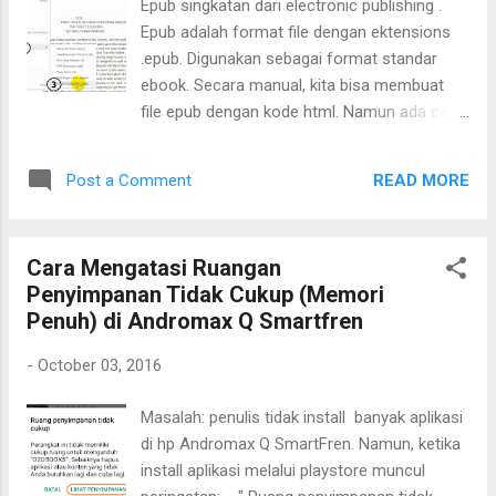
Epub singkatan dari electronic publishing .
Epub adalah format file dengan ektensions
.epub. Digunakan sebagai format standar
ebook. Secara manual, kita bisa membuat
file epub dengan kode html. Namun ada cara
lebih mudah untuk membuat file epub. Yaitu
dengan Google Docs. Caranya adalah
READ MORE
Post a Comment
sebagai berikut:
Cara Mengatasi Ruangan
Penyimpanan Tidak Cukup (Memori
Penuh) di Andromax Q Smartfren
-
October 03, 2016
Masalah: penulis tidak install banyak aplikasi
di hp Andromax Q SmartFren. Namun, ketika
install aplikasi melalui playstore muncul