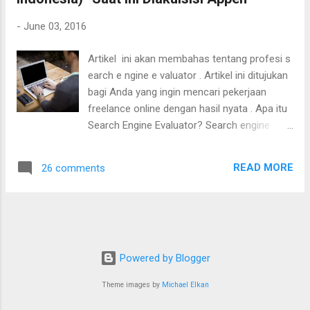
-
June 03, 2016
Artikel ini akan membahas tentang profesi s
earch e ngine e valuator . Artikel ini ditujukan
bagi Anda yang ingin mencari pekerjaan
freelance online dengan hasil nyata . Apa itu
Search Engine Evaluator? Search engine
evaluator adalah profesi online yang tugas
utamanya adalah melakukan evaluasi
READ MORE
26 comments
terhadap website hasil mesin pencari. Ini
adalah jenis profesi baru dari munculnya
teknologi internet. Search engine evaluator
bertujuan agar mesin pencari memberikan
hasil yang relevan dan memenuhi kebutuhan
pengguna internet.
Powered by Blogger
Theme images by
Michael Elkan