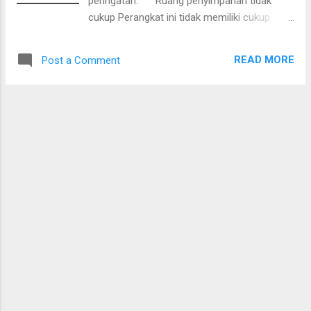
peringatan: " Ruang penyimpanan tidak
cukup Perangkat ini tidak memiliki cukup
ruang untuk mengunduh 'aplikasi'. Sebaiknya
hapus aplikasi atau konten yang tidak Anda
READ MORE
Post a Comment
butuhkan lagi dan coba lagi." . Peringatan
Memori Penuh pada Andromax Q Smartfren
Berikut adalah langkah-langkah yang penulis
lakukan untuk mengatasi masalah tersebut.