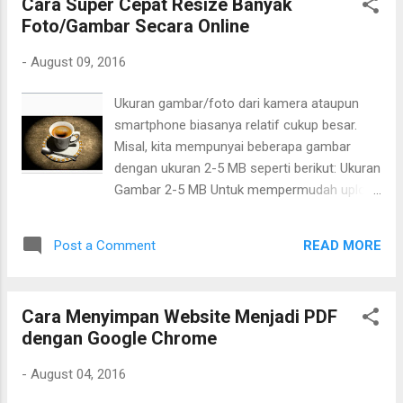
Cara Super Cepat Resize Banyak
menggunakan template CV
Foto/Gambar Secara Online
-
August 09, 2016
Ukuran gambar/foto dari kamera ataupun
smartphone biasanya relatif cukup besar.
Misal, kita mempunyai beberapa gambar
dengan ukuran 2-5 MB seperti berikut: Ukuran
Gambar 2-5 MB Untuk mempermudah upload
di blog atau media sosial, kita perlu
memperkecil ukurannya( resize) . Ada cara
READ MORE
Post a Comment
untuk resize semua gambar yang kita miliki
secara bersamaan sekaligus dan tentunya
super cepat. Caranya adalah sebagai berikut:
Cara Menyimpan Website Menjadi PDF
dengan Google Chrome
-
August 04, 2016