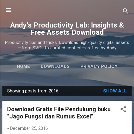
Skip to main content
Andy’s Productivity Lab: Insights &
Free Assets Download
Productivity tips and tricks. Download high-quality digital assets
—from SVGs to curated content—crafted by Andy
HOME
DOWNLOADS
PRIVACY POLICY
ABOUT
MORE…
CONTACT
Showing posts from 2016
SHOW ALL
P
o
Download Gratis File Pendukung buku
s
"Jago Fungsi dan Rumus Excel"
t
s
-
December 25, 2016