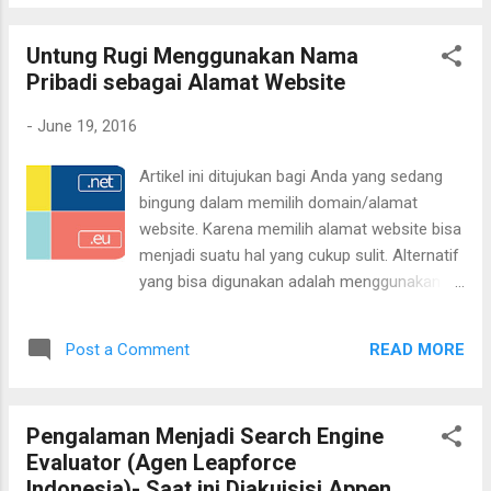
pernah Anda rasakan. Berdasarkan
pengalaman sendiri. Bukan katanya orang
Untung Rugi Menggunakan Nama
lain, apalagi copy paste.
Pribadi sebagai Alamat Website
-
June 19, 2016
Artikel ini ditujukan bagi Anda yang sedang
bingung dalam memilih domain/alamat
website. Karena memilih alamat website bisa
menjadi suatu hal yang cukup sulit. Alternatif
yang bisa digunakan adalah menggunakan
nama pribadi Anda sebagai alamat website.
Contohnya adalah seperti blog ini. Berikut
READ MORE
Post a Comment
adalah keuntungan dan kerugiannya.
Pengalaman Menjadi Search Engine
Evaluator (Agen Leapforce
Indonesia)- Saat ini Diakuisisi Appen