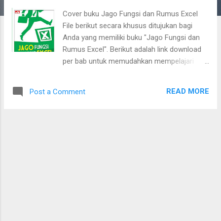
Cover buku Jago Fungsi dan Rumus Excel
File berikut secara khusus ditujukan bagi
Anda yang memiliki buku "Jago Fungsi dan
Rumus Excel". Berikut adalah link download
per bab untuk memudahkan mempelajari
pembahasan yang ada di dalam buku. Bab 2
Fungsi Matematika
READ MORE
Post a Comment
https://drive.google.com/open?
id=0B5xf8KZPdhffc3pzUXVaZlFTRmc Bab 3
Fungsi Logika
https://drive.google.com/open?
id=0B5xf8KZPdhffS3E2czFnRGdSa28 Bab 4
Fungsi Statistik
https://drive.google.com/open?
id=0B5xf8KZPdhffMTBmTF9LbmR4SU0