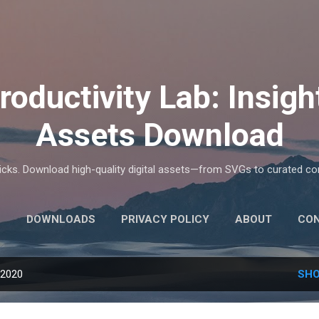
Skip to main content
roductivity Lab: Insigh
Assets Download
tricks. Download high-quality digital assets—from SVGs to curated 
E
DOWNLOADS
PRIVACY POLICY
ABOUT
CO
 2020
SHO