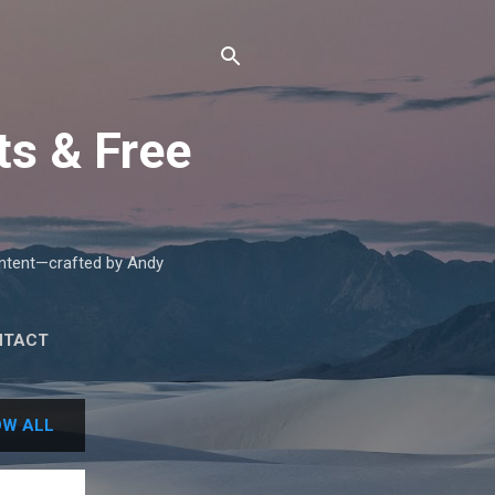
ts & Free
content—crafted by Andy
NTACT
W ALL