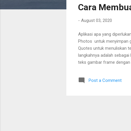
Cara Membua
t
s
-
August 03, 2020
Aplikasi apa yang diperluka
Photos untuk menyimpan gam
Quotes untuk menuliskan t
langkahnya adalah sebagai be
teks gambar frame dengan 
kuning. 3. Simpan dan ungg
Post a Comment