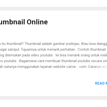
mbnail Online
 itu thumbnail? Thumbnail adalah gambar pratinjau. Atau bisa diang
agai sampul. Tujuannya untuk menarik perhatian. Contoh thumbnail
ing ditemukan pada video youtube. Ini bisa menarik orang untuk meli
eo youtube. Bagaimana cara membuat thumbnail youtube secara on
ah satunya menggunakan layanan website canva . com. Caranya ad
agai berikut: 1. Akses website canva . com. Lakukan login. Atau sign
a kotak pencarian ketikkan ‘thumbnail youtube’. 3. Pilih thumbnail se
READ 
a youtube. Misalnya tema tutorial. 4. Secara otomatis akan muncul
plate tema yang bisa digunakan. Pilih salah satu. Disini kita ingin
ggunakan desainnya saja. 5. Lakukan kustomisasi. Unggah gambar
diri, karena jika tidak akan terdapat tanda air/watermark. Gunakan 
g ada di pixabay. Lalu unggah di canva. Sebagai tips sebelum mengh