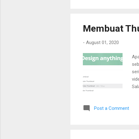
Membuat Thu
-
August 01, 2020
Apa
seb
ser
vid
Sal
seb
Pad
Post a Comment
tem
tem
men
sen
yan