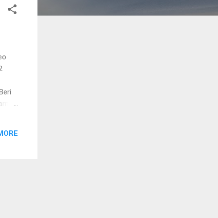
eo
2
Beri
arna
MORE