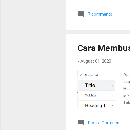
dat
tid
7 comments
men
Cara Membuat
-
August 01, 2020
Apa
aka
Hea
isi
Tab
daf
Post a Comment