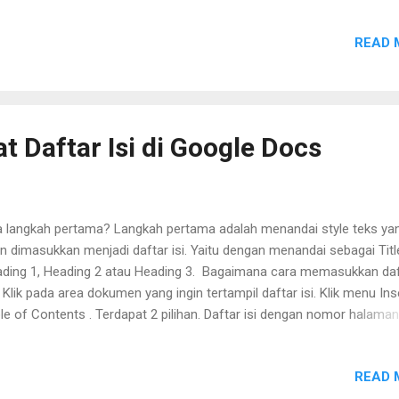
a yang sesuai. Pastikan memilih negara Indonesia. Dalam satu alam
ak boleh mendaftar lebih dari satu orang. Satu alamat hanya bisa
READ 
daftar 1 orang.
 Daftar Isi di Google Docs
 langkah pertama? Langkah pertama adalah menandai style teks ya
n dimasukkan menjadi daftar isi. Yaitu dengan menandai sebagai Titl
ding 1, Heading 2 atau Heading 3. Bagaimana cara memasukkan daf
? Klik pada area dokumen yang ingin tertampil daftar isi. Klik menu Ins
le of Contents . Terdapat 2 pilihan. Daftar isi dengan nomor halama
tar isi dengan tautan. Secara otomatis daftar isi akan tertampil.
READ 