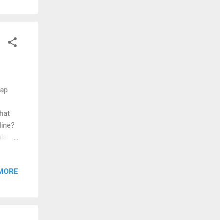
gap
hat
line?
alah
 up 2.
suai
MORE
gambar
apus