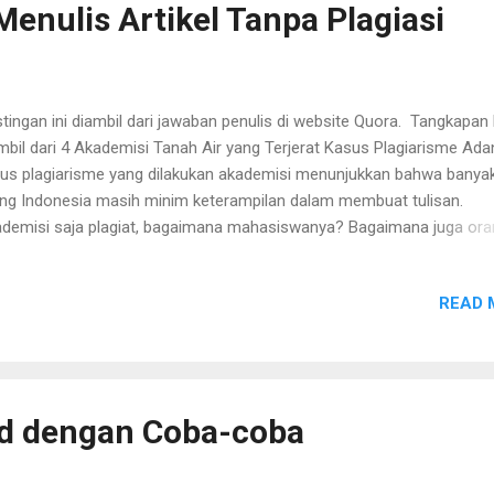
enulis Artikel Tanpa Plagiasi
bar di canva, copy terlebih dahulu teks yang ada di desain canvas. L
te teks setelah m...
tingan ini diambil dari jawaban penulis di website Quora. Tangkapan 
mbil dari 4 Akademisi Tanah Air yang Terjerat Kasus Plagiarisme Ada
us plagiarisme yang dilakukan akademisi menunjukkan bahwa banya
ng Indonesia masih minim keterampilan dalam membuat tulisan.
demisi saja plagiat, bagaimana mahasiswanya? Bagaimana juga ora
m yang ikut terjun ke dunia tulis menulis? Tak heranlah banyak kasu
g copy paste. Malas menulis, tapi pingin jadi blogger. Aneh. Di Quora
READ 
erapa waktu lalu juga ada kasus plagiarisme yang bikin heboh . 😂
rd dengan Coba-coba