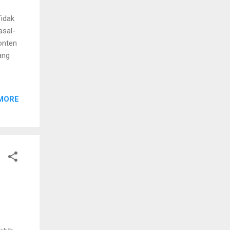
idak
asal-
onten
ang
MORE