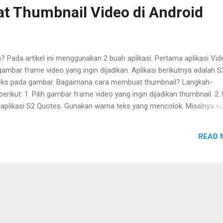
t Thumbnail Video di Android
n? Pada artikel ini menggunakan 2 buah aplikasi. Pertama aplikasi Vid
bar frame video yang ingin dijadikan. Aplikasi berikutnya adalah S
eks pada gambar. Bagaimana cara membuat thumbnail? Langkah-
rikut: 1. Pilih gambar frame video yang ingin dijadikan thumbnail. 2. 
aplikasi S2 Quotes. Gunakan warna teks yang mencolok. Misalnya w
ah menjadi thumbnail di kanal youtube kamu. Mudah kan?
READ 