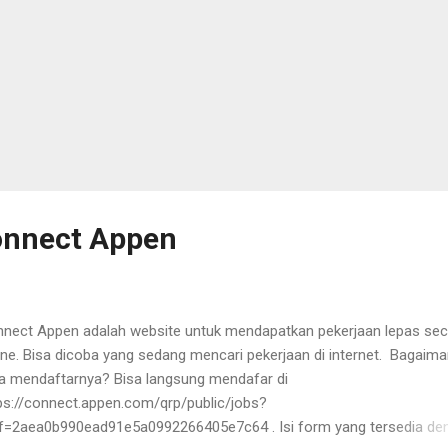
onnect Appen
nect Appen adalah website untuk mendapatkan pekerjaan lepas sec
ine. Bisa dicoba yang sedang mencari pekerjaan di internet. Bagaim
a mendaftarnya? Bisa langsung mendafar di
ps://connect.appen.com/qrp/public/jobs?
f=2aea0b990ead91e5a0992266405e7c64 . Isi form yang tersedia de