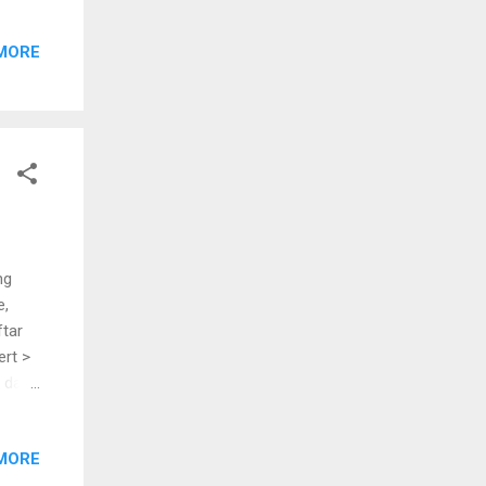
at
MORE
ng
e,
tar
ert >
n dan
MORE