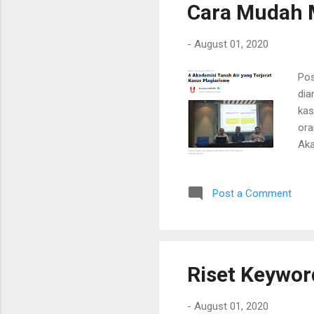
Cara Mudah M
gam
pas
-
August 01, 2020
Pos
dia
kas
ora
Aka
umu
blo
Post a Comment
beb
Riset Keywo
-
August 01, 2020