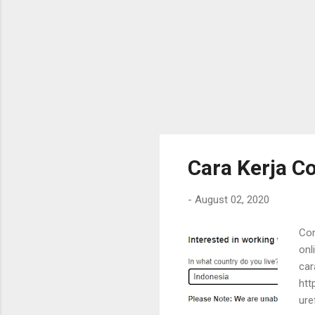
Cara Kerja C
-
August 02, 2020
Con
onl
car
htt
ure