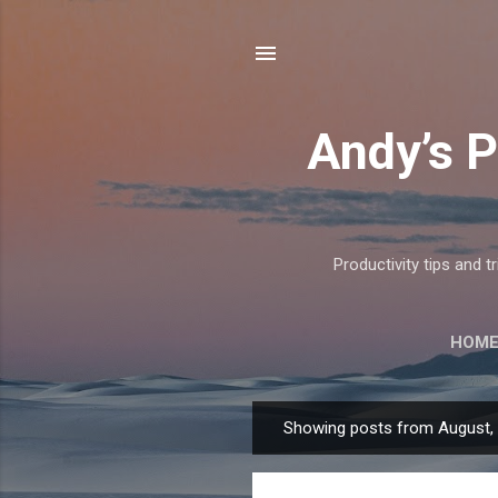
Andy’s P
Productivity tips and 
HOM
Showing posts from August,
P
o
s