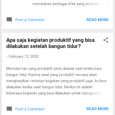
elektronik. Saat ini uang ektronik yang
membahas berbagai efek yang tersedia di
didukung antara lain: Flazz BCA, E-money,
kamera ponsel android. Pada artikel ini
Brizzi, yang lainnya mungkin menyusul. Ini
menggunakan ponsel Asus Maxpro M1.
adalah kemajuan. Karena sebelumnya hanya
READ MORE
Post a Comment
Jalankan kamera. Tap menu dengan simbol 3
bisa Flazz BCA. Dengan uang elektronik ini,
lingkaran. Secara otomatis akan muncul
tarif lebih mura...
daftar efek yang bisa digunakan. Tidak ada
Apa saja kegiatan produktif yang bisa
Ini adalah pengaturan default. Tidak ada efek
dilakukan setelah bangun tidur?
yang diberikan. Biasanya digunakan sebagai
gambar asli. Proses pemberian efek bisa
-
February 12, 2020
dilakukan dengan aplikasi pihak ke 3. Foto
default Mono Ini menghasilkan foto hitam
Memulai hari yang produktif perlu diawali saat ketika baru
putih. Warna ini cukup netral. Bisa membuat
bangun tidur. Karena awal yang produktif niscaya akan
foto tampak cantik. Efek mono Sepia Sepia
menghasilkan rentetan kegiatan yang produktif juga. Ini bisa
ini adalah istilah untuk warna kecoklatan
dilakukan ketika saat bangun tidur. Berikut ini adalah
yang gelap. Tidak ada hubungannya dengan
beberapa kegiatan yang bisa dilakukan untuk mengawali hari
judul lagu dari SO7. Namun efek yang
secara produktif. Pada saat bangun tidur minimalnya
diberikan memberikan nuansa psikologis
lakukanlah salah satu dalam kegiatan berikut ini.
sendiri. Efek sepia Negatif Ini akan mengh...
READ MORE
Post a Comment