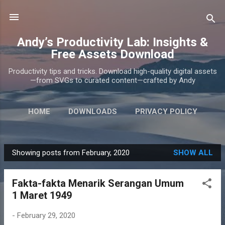
Skip to main content
Andy’s Productivity Lab: Insights &
Free Assets Download
Productivity tips and tricks. Download high-quality digital assets
—from SVGs to curated content—crafted by Andy
HOME
DOWNLOADS
PRIVACY POLICY
ABOUT
MORE…
CONTACT
Showing posts from February, 2020
SHOW ALL
P
o
Fakta-fakta Menarik Serangan Umum
s
1 Maret 1949
t
s
-
February 29, 2020