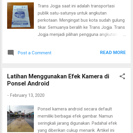
Panti Parangkusumo. Bisa dilihat dari peta di
Trans Jogja saat ini adalah transportasi
bawah ini. Peta Pantai Parangtritis Dampak
publik satu-satunya untuk angkutan
positif daya tarik pantai Parangtritis terhadap
perkotaan. Mengingat bus kota sudah gulung
kebudayaan Kebudayaan cakupannya cukup
tikar. Semuanya beralih ke Trans Jogja. Trans
luas. Pantai Parangtritis adalah salah satu
Jogja menjadi pilihan pengguna angkutan
dari deretan pantai yang ada di sekitarnya.
umum. Karena yang paling mudah diakses
Hanya saja Parangtritis adalah salah satu
adalah Trans Jogja. Berikut adalah ulasan
pantai yang paling terkenal. Di Parangtritis
READ MORE
Post a Comment
singkat tentang Trans Jogja. -Tarif Tarif jauh
sendiri rutin diadakan acara budaya sedekah
dekat adalah Rp 3.500. Bisa dibayarkan di
laut. Yaitu bentuk rasa syukur ke...
dalam bus atau di halte bus. Dengan tarif
Latihan Menggunakan Efek Kamera di
semurah ini penumpang bisa mengelilingi
Ponsel Android
Jogja sepuasnya. Ini sangat membantu bagi
wisatawan untuk mengenali Jogja.Selama
-
February 13, 2020
tidak keluar halte, penumpang bisa transit ke
Jalur lain tanpa perlu membayar lagi. Ini mirip
Ponsel kamera android secara default
Trans Jakarta. Tiket Trans Jogja -Metode
memiliki berbagai efek gambar. Namun
Pembayaran Metode pembayaran bisa
seringkali jarang digunakan. Padahal efek
menggunakan uang cash atau uang
yang diberikan cukup menarik. Artikel ini