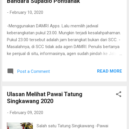
Bandara Supadio Pontianak
Baru ditambahkan untuk proses yang lebih lanjut. -Untuk
menambah klip selanjutnya cukuplah mudah. Hanya dengan
-
February 10, 2020
menggeser layar, maka akan muncul video klip selanjutnya
yang telah ada pada ponsel kita. Sehingga urutan video yang
-Menggunakan DAMRI Apps. Lalu memilih jadwal
diedit lebih pasti. -Dari pengalaman penulis munc...
keberangkatan pukul 23.00. Mungkin terjadi kesalahpahaman.
Pukul 23.00 tersebut adalah jam berangkat bukan dari SCC. -
Masalahnya, di SCC tidak ada agen DAMRI. Penulis bertanya
ke penjual di situ, informasinya, agen sudah pindah ke Jalan
Kalianyang. Tapi di aplikasinya ada rute dari Singkawang
Culture Center.
READ MORE
Post a Comment
Ulasan Melihat Pawai Tatung
Singkawang 2020
-
February 09, 2020
Salah satu Tatung Singkawang -Pawai