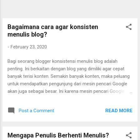
Bagaimana cara agar konsisten
menulis blog?
-
February 23, 2020
Bagi seorang blogger konsistensi menulis blog adalah
penting. Ini berkaitan dengan blog yang dimiliki agar cepat
banyak terisi konten. Semakin banyak konten, maka peluang
untuk mendapatkan pengunjung dari mesin pencari Google
akan juga sebagai besar. Ini karena mesin pencari Google
secara teratur akan mengecek postingan blog dan
mengindeksnya. Semakin banyak postingan blog yang
READ MORE
Post a Comment
terindeks Google, maka semakin besar pula peluang agar
postingan blog muncul di hasil pencarian Google. Agar cepat
terisi konten maka perlu rajin-rajin menulis postingan blog.
Mengapa Penulis Berhenti Menulis?
Masalah yang sering dialami oleh blogger adalah tidak