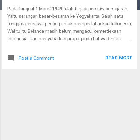
Pada tanggal 1 Maret 1949 telah terjadi persitiw bersejarah.
Yaitu serangan besar-besaran ke Yogyakarta. Salah satu
tonggak peristiwa penting untuk mempertahankan Indonesia.
Waktu itu Belanda masih belum mengakui kemerdekaan
Indonesia. Dan menyebarkan propaganda bahwa tentara
Indonesia telah musnah. Namun, semuanya dibalikkan
dengan persitiwa serangan umum ini. Artikel ini bertujuan
READ MORE
Post a Comment
untuk memperingati serangan umum 1 Maret 1949. Karena
sejareah perlu dikenang. Bangsa yang besar adalah bangsa
yang menghargai jasa para pahlawannya.