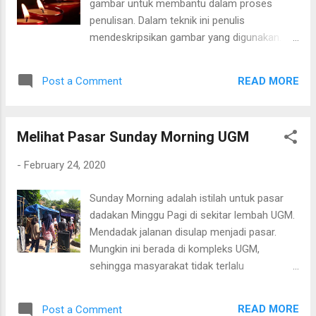
gambar untuk membantu dalam proses
screen/bpconcjcammlapcogcnnelfmaeghha
penulisan. Dalam teknik ini penulis
gj Setelah di pasang extension, Nimbus
mendeskripsikan gambar yang digunakan. Ini
screenshot extension tertampil di bagian
sangat membantu karena pada sebuah
atas browser. Tertampil dengan simbol N.
gambar banyak sekali yang bisa ditulis atau
Klik tombol N tersebut, maka akan muncul
READ MORE
Post a Comment
diceritakan. Gambar yang digunakan tentunya
menu untuk menangkap layar. Terdapat 8
gambar yang sesuai dengan topik yang
jenis tangkapsn layar yang bisa digunakan.
ditulis. Gambar bisa memancing kreativitas
Yaitu: Fitur Nimbus Screnshot
Melihat Pasar Sunday Morning UGM
menulis font untuk membuat tulisan. Setiap
topik pasti ada gambar yang bisa digunakan.
-
February 24, 2020
Sunday Morning adalah istilah untuk pasar
dadakan Minggu Pagi di sekitar lembah UGM.
Mendadak jalanan disulap menjadi pasar.
Mungkin ini berada di kompleks UGM,
sehingga masyarakat tidak terlalu
mempermasalahkannya. Orang-orang
Menyusuri Lorong Sunday Morning bisa
READ MORE
Post a Comment