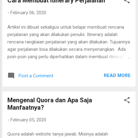
Cara Membuat Itinerary Perjalanan
Bus Bandara Fitur bandara ini berisi daftar jalur bus damri
dari bandara ke kota di sekitarnya. Ini cukup membantu
-
February 06, 2020
karena banyak bandara-bandara yang masih sulit
transportasi umum yang menuju ke kota. Ditambah lagi jika
Artikel ini dibuat sekaligus untuk belajar membuat rencana
menggunakan taksi tarifnya jauh lebih mahal. Namun bisa
perjalanan yang akan dilakukan penulis. Itinerary adalah
saja ada bandara yang tidak tertampil di sini. Salah satu
rencana rangkaian perjalanan yang akan dilakukan. Tujuannya
penyebabnya karena trayeknya digabungkan d...
agar perjalanan bisa dilakukan secara menyenangkan. Ada
poin-poin yang perlu diperhatikan dalam membuat itinerary
perjalanan. Antara lain: tentukan rentang waktu, hitung biaya
transportasi dan penginapan, hitung biaya makan dan
READ MORE
Post a Comment
belanja, tentukan tempat yang akan dikunjungi, rencanakan
baju yang akan digunakan dan persiapkan obat-obatan.
Berikut penjelasannya:
Mengenal Quora dan Apa Saja
Manfaatnya?
-
February 05, 2020
Quora adalah website tanya jawab. Misinya adalah