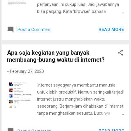
pertanyaan ini cukup luas. Jadi jawabannya
bisa panjang. Kata 'browser' bahasa
Indonesianya adalah 'peramban'. Artinya
dalam KBBI daring salah satunya adalah:
READ MORE
Post a Comment
perangkat lunak komputer untuk mencari
informasi dalam situs internet.
Apa saja kegiatan yang banyak
membuang-buang waktu di internet?
-
February 27, 2020
Internet seyogyanya membantu manusia
untuk lebih produktif. Namun seringkali terjadi
internet justru menghabiskan waktu
seseorang. Berjam-jam dihabiskan di internet
tanpa menghasilkan sesuatu. Lucunya
banyak orang yang menyadari bahwa
kegiatan tersebut adalah membangun waktu