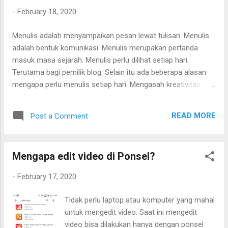
-
February 18, 2020
Menulis adalah menyampaikan pesan lewat tulisan. Menulis
adalah bentuk komunikasi. Menulis merupakan pertanda
masuk masa sejarah. Menulis perlu dilihat setiap hari.
Terutama bagi pemilik blog. Selain itu ada beberapa alasan
mengapa perlu menulis setiap hari. Mengasah kreativitas
Kreativitas perlu diasah. Kreativitas berarti menciptakan hal
baru dari yang sudah ada.Dengsn menulis, tentunya
READ MORE
Post a Comment
memancing kreativitas. Menulis bisa menghubungkan
berbagai topik. Dari berbagai topik bisa menjadi satu tulisan
utuh. Dari yang tidak berhubungan, ternyata bisa
Mengapa edit video di Ponsel?
dihubungkan.
-
February 17, 2020
Tidak perlu laptop atau komputer yang mahal
untuk mengedit video. Saat ini mengedit
video bisa dilakukan hanya dengan ponsel