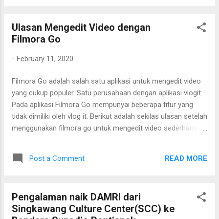
Ulasan Mengedit Video dengan
Filmora Go
-
February 11, 2020
Filmora Go adalah salah satu aplikasi untuk mengedit video
yang cukup populer. Satu perusahaan dengan aplikasi vlogit.
Pada aplikasi Filmora Go mempunyai beberapa fitur yang
tidak dimiliki oleh vlog it. Berikut adalah sekilas ulasan setelah
menggunakan filmora go untuk mengedit video sederhana. -
Filmora Go cocok untuk mengedit video yang mempunyai
klip yang cukup banyak. Dari pengalaman penulis setelah
READ MORE
Post a Comment
mengedit video dengan 40 klip Filmora Go bisa mengatasinya
dengan cukup baik. Kita bisa secara fokus mengedit setiap
klip satu persatu. -Pada saat penambahan video untuk diedit
Pengalaman naik DAMRI dari
di filmora go mempunyai fitur untuk menambahkan klip satu
Singkawang Culture Center(SCC) ke
persatu. Lalu melakukan pemotongan terhadap klip tersebut.