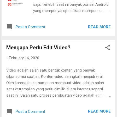
saja. Terlebih saat ini banyak ponsel Android
yang mempunyai spesifikasi mumpuni untuk
mengedit video.
READ MORE
Post a Comment
Mengapa Perlu Edit Video?
-
February 16, 2020
Video adalah salah satu bentuk konten yang banyak
dikonsumsi saat ini. Konten video seringkali menjadi viral.
Oleh karena itu kemampuan membuat video adalah salah
satu ketrampilan yang perlu dimiliki di era internet seperti
saat ini. Salah satu proses pembuatan video adalah editing.
Dimana membutuhkan waktu yang tidak sedikit. Ini seringkali
membuat orang malas membuat video. Seringkali video
READ MORE
Post a Comment
diunggah tanpa edit. Padahal edit video adalah penting.