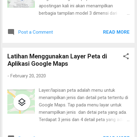
apostingan kali ini akan menampilkan
berbagia tampilan model 3 dimensi dari
berbagai penjuru dunia. Tangkapan layar
berasal dari tangkapan aplikasi Google Maps
READ MORE
Post a Comment
di ponse. Patung Liberty Patung Liberty
terletak di pelabuhan kota New York. Pada
model 3 dimensinya tampak Patung Liberty
Latihan Menggunakan Layer Peta di
berdiri megah. Walaupun wajahnya tidak
Aplikasi Google Maps
terlalu jelas, namun model 3 dimensinya
cukup merepresentasikan Patung Liberty.
-
February 20, 2020
Model 3D Patung Liberty Patung Yesus
Kristus Penebus di Brazil Ini adalah patung
Layer/lapisan peta adalah menu untuk
Yesus tertinggi di dunia. Terletak di Rio de
menampilkan jenis dan detail peta tertentu di
Janerio, Brazil. Tingginya mencapai 710
Google Maps. Tap pada menu layar untuk
meter. Mengingat agama mayoritas adalah
menampilkan jenis dan detai peta yang ada.
Katolik Roma Model 3D Patung Yesus
Terdapat 3 jenis dan 4 detail peta yang ada di
Kristus Penebus di Brazil Ka'bah di Mekah
aplikasi Google Maps. Menu ikon layer
Model Ka'bah sendiri tidak tampak. Yang
tertampil seperti berikut. Menu ikon layer