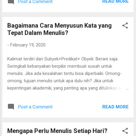
terlihat justru area di sekeliling Ka'bah.
READ MORE
Post a Comment
peta Jika di-tap akan tertampil sebagai
Banyak hotel dan bangunan tinggi yang
berikut. Jenis dan detail peta Jenis dan detail
mengelilingi Ka'bah. M...
peta tersebut adalah: default, satelit, medan,
Bagaimana Cara Menyusun Kata yang
transportasi umum, lalu lintas, bersepeda, 3D
Tepat Dalam Menulis?
dan street view. Berikut adalah penjelasan
manfaat fitur jenis dan detail peta pada
-
February 19, 2020
Google Maps Default Ini adalah tampilan
otomatis saat membuka Google. Dasar
Kalimat terdiri dari Subyek+Predikat+ Obyek. Berani saja.
menggunakannya antara lain: -Lakukan
Seringkali kebanyakan berpikir membuat susah untuk
zoom in untuk mendapatkan detail peta.
menulis. Jika ada kesalahan tentu bisa diperbaiki. Omong-
Caranya dengan menggunakan dua jari. Atau
omong, tujuan menulis untuk apa dulu nih? Jika untuk
bisa juga dengan dobel tap pada layar. -Tap
kepentingan akademik, yang penting apa yang dituliskan perlu
titik posisi untuk menampilkan lokasi saat ini.
ada referensi. Agar tulisan akademik bisa terpercaya.
Perlu mengaktifkan GPS agar lokasi akurat.
Titik biru menandai lokasi seseorang berada.
READ MORE
Post a Comment
Ikon titik lokasi posisi d ...
Mengapa Perlu Menulis Setiap Hari?