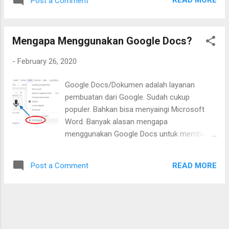
READ MORE
Post a Comment
saja. Dalih yang sering digunakan adalah
untuk update informasi. Badan informasi
yang perlu kita konsumsi adalah informasi
Mengapa Menggunakan Google Docs?
yang memang dibutuhkan. Berikut adalah
beberapa aktivitas di internet yang seringkali
-
February 26, 2020
membuang-buang waktu. -Scrolling
Instagram Instagram adalah salah satu
Google Docs/Dokumen adalah layanan
media sosial yang populer di Indonesia.
pembuatan dari Google. Sudah cukup
Media sosial ini berbagi video dan foto.
populer. Bahkan bisa menyaingi Microsoft
Banyak informasi menarik yang bisa kita
Word. Banyak alasan mengapa
dapatkan di sini. sayangnya saking
menggunakan Google Docs untuk membuat
banyaknya informasi yang menarik membuat
dokumen. Antara lain:
banyak orang sulit untuk berhenti. Setiap kali
scrolling, muncul berbagai info menarik baru
READ MORE
Post a Comment
dan baru secara terus menerus. Secara tak
sadar sudah satu jam di bermain ponsel
melihat-lihat informasi Instagram. -
Menonton YouTube Sama s...