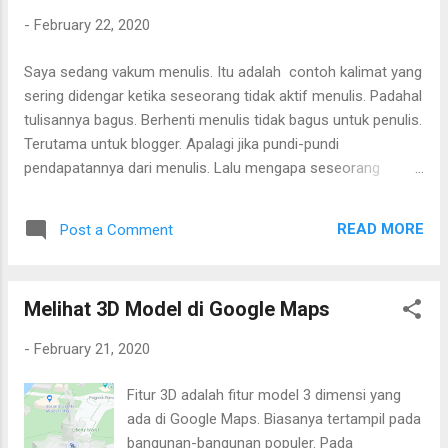
konsistennya dalam menulis postingan blog. Terkadang rajin
-
February 22, 2020
terkadang tidak. istilahnya adalah Senin Kamis atau atau
moody. Berikut ini adalah beberapa tips agar konsisten dalam
Saya sedang vakum menulis. Itu adalah contoh kalimat yang
menulis postingan blog. -Tulislah apa yang disuka Tulislah
sering didengar ketika seseorang tidak aktif menulis. Padahal
apapun yang disuka. terlebih untuk blog pribadi kita bebas
tulisannya bagus. Berhenti menulis tidak bagus untuk penulis.
untuk menulis apapun. Tak perlu terganggu oleh teori-teori
Terutama untuk blogger. Apalagi jika pundi-pundi
mengenai kata kunci yan...
pendapatannya dari menulis. Lalu mengapa seseorang
berhenti menulis? Berikut ini beberapa alasan yang mungkin
menjadikan seseorang berhenti menulis.
READ MORE
Post a Comment
Melihat 3D Model di Google Maps
-
February 21, 2020
Fitur 3D adalah fitur model 3 dimensi yang
ada di Google Maps. Biasanya tertampil pada
bangunan-bangunan populer. Pada