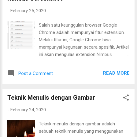
-
February 25, 2020
Salah satu keunggulan browser Google
Chrome adalah mempunyai fitur extension.
Melalui fitur ini, Google Chrome bisa
mempunyai kegunaan secara spesifik. Artikel
ini akan mengulas extension Nimbus
Screenshot. Extension Nimbus Screenshot
berfungsi untuk menangkap tampilan layar.
READ MORE
Post a Comment
Khususnya tampilan website.Dilengkapi fitur
edit. Sehingga hasil tangkapan bisa
disesuaikan dengan kebutuhan. Extension
Teknik Menulis dengan Gambar
Nimbus Screenshot bisa dipasang melalui
Chrome webstore. Saat ini hanya
-
February 24, 2020
mendukung di komputer desktop. Alamatnya
di:
Teknik menulis dengan gambar adalah
https://chrome.google.com/webstore/detail/
sebuah teknik menulis yang menggunakan
nimbus-screenshot-