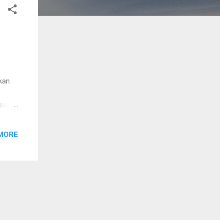
kan
jual
MORE