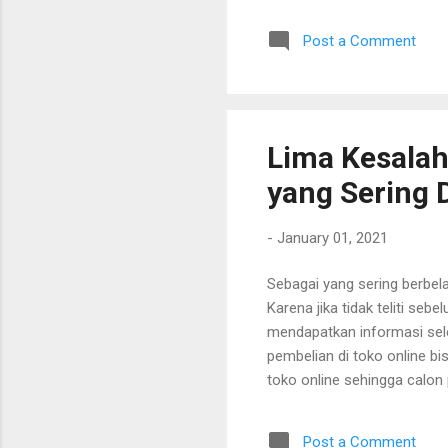
Post a Comment
Lima Kesalah
yang Sering 
-
January 01, 2021
Sebagai yang sering berbelan
Karena jika tidak teliti se
mendapatkan informasi sele
pembelian di toko online b
toko online sehingga calon
toko online menurut penuli
Post a Comment