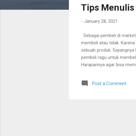
Tips Menulis
t
s
-
January 28, 2021
Sebagai pembeli di marketp
membeli atau tidak. Karena
sebuah produk. Sayangnya 
pembeli ragu untuk membeli.
Harapannya agar bisa memba
melalui marketplace.
Post a Comment