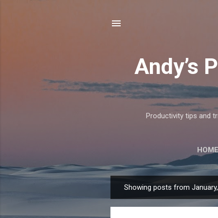
Andy’s P
Productivity tips and 
HOM
Showing posts from January
P
o
s