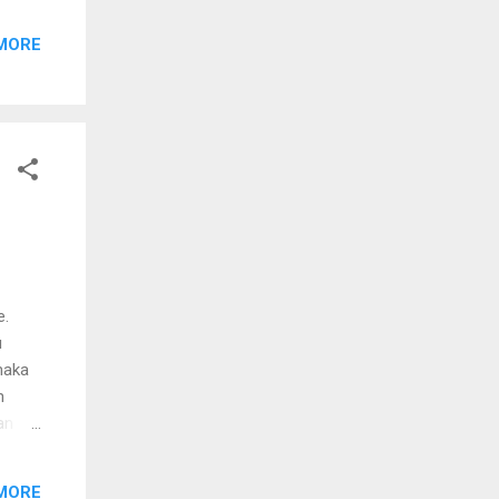
MORE
e.
u
maka
h
an
MORE