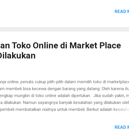
READ 
an Toko Online di Market Place
Dilakukan
ja online, penulis cukup pilih-pilih dalam memilih toko di marketplac
belum membeli bisa kecewa dengan barang yang datang. Oleh karena it
ngkap mungkin di toko online adalah diperlukan. Jika sudah yakin, 
isa dilakukan. Namun sayangnya banyak kesalahan yang dilakukan ole
 pembeli membatalkan niatnya untuk membeli. Berkut adalah kesalah
s yang menyebabkan calon pembeli tidak jadi membeli. .
READ 