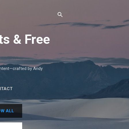
ts & Free
content—crafted by Andy
NTACT
W ALL