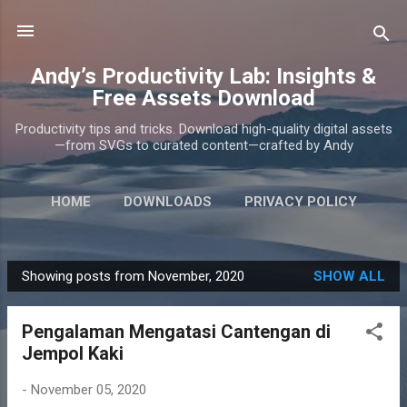
Skip to main content
Andy’s Productivity Lab: Insights &
Free Assets Download
Productivity tips and tricks. Download high-quality digital assets
—from SVGs to curated content—crafted by Andy
HOME
DOWNLOADS
PRIVACY POLICY
ABOUT
MORE…
CONTACT
Showing posts from November, 2020
SHOW ALL
P
o
Pengalaman Mengatasi Cantengan di
s
Jempol Kaki
t
s
-
November 05, 2020