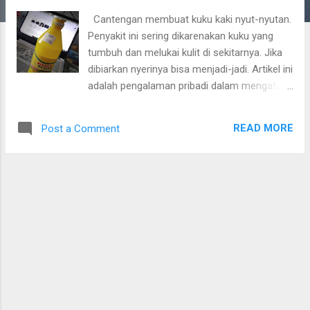
Cantengan membuat kuku kaki nyut-nyutan.
Penyakit ini sering dikarenakan kuku yang
tumbuh dan melukai kulit di sekitarnya. Jika
dibiarkan nyerinya bisa menjadi-jadi. Artikel ini
adalah pengalaman pribadi dalam mengatasi
cantengan. Semoga bisa membantu
pembaca yang juga sedang mengalami
READ MORE
Post a Comment
cantengan. Hari 1- kuku nyeri. Kirain cepat
hilang. Cukup dikasih hand sanitizer. Rasanya
adem. Lalu dibawa tidur. Hari 2 - terasa lebih
nyeri. Lalu mencari-cari di internet untuk
mengatasi cantengan. Cukup banyak solusi
yang diberikan. Salah satunya dengan daun
sirih.