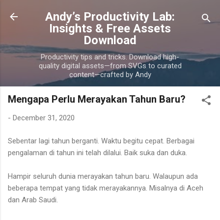
Skip to main content
Andy’s Productivity Lab:
Insights & Free Assets
Download
Productivity tips and tricks. Download high-
quality digital assets—from SVGs to curated
content—crafted by Andy
Mengapa Perlu Merayakan Tahun Baru?
-
December 31, 2020
Sebentar lagi tahun berganti. Waktu begitu cepat. Berbagai
pengalaman di tahun ini telah dilalui. Baik suka dan duka.
Hampir seluruh dunia merayakan tahun baru. Walaupun ada
beberapa tempat yang tidak merayakannya. Misalnya di Aceh
dan Arab Saudi.