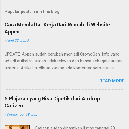
Popular posts from this blog
Cara Mendaftar Kerja Dari Rumah di Website
Appen
-
April 23, 2020
UPDATE: Appen sudah berubah menjadi CrowdGen, info yang
ada di artikel ini sudah tidak relevan dan hanya sebagai catatan
historis. Artikel ini dibuat karena ada komentar permintaan
tutorial untuk mendaftar di appen. Artikel ini hanya memberikan
READ MORE
garis-garis besar saja apa saja yang perlu dilakukan. Cara
mendaftarnya cukup mudah. Yaitu tinggal mengakses
websitenya dan mengisi formulir yang ada. Berikut adalah poin-
5 Plajaran yang Bisa Dipetik dari Airdrop
poin yang perlu diperhatikan.
Catizen
-
September 18, 2024
Catizen sudah dipastikan listing tanggal 20