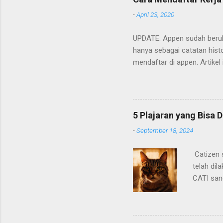
-
April 23, 2020
UPDATE: Appen sudah beruba
hanya sebagai catatan histo
mendaftar di appen. Artikel
Cara mendaftarnya cukup m
ada. Berikut adalah poin-poi
5 Plajaran yang Bisa D
-
September 18, 2024
Catizen s
telah di
CATI san
awal yan
device ya
mendapat