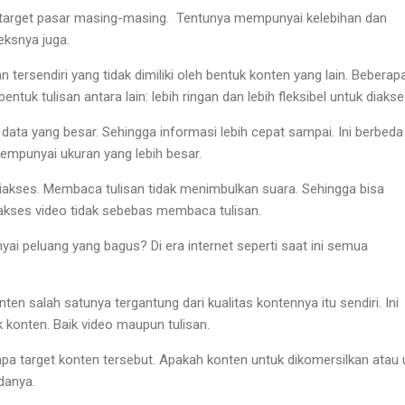
arget pasar masing-masing. Tentunya mempunyai kelebihan dan
eksnya juga.
 tersendiri yang tidak dimiliki oleh bentuk konten yang lain. Beberap
tuk tulisan antara lain: lebih ringan dan lebih fleksibel untuk diakse
data yang besar. Sehingga informasi lebih cepat sampai. Ini berbeda
mempunyai ukuran yang lebih besar.
l diakses. Membaca tulisan tidak menimbulkan suara. Sehingga bisa
akses video tidak sebebas membaca tulisan.
i peluang yang bagus? Di era internet seperti saat ini semua
en salah satunya tergantung dari kualitas kontennya itu sendiri. Ini
 konten. Baik video maupun tulisan.
apa target konten tersebut. Apakah konten untuk dikomersilkan atau 
udanya.