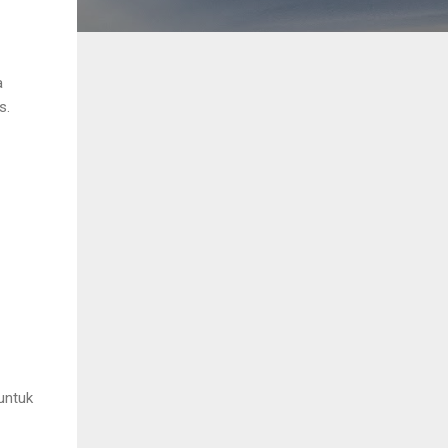
a
s.
untuk