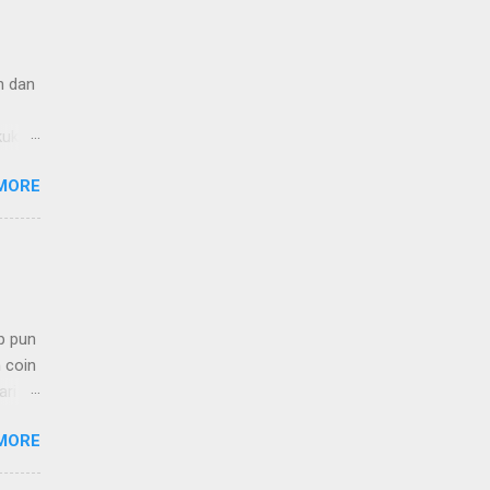
n dan
kukan.
ng
MORE
p pun
 coin
ari
yak
MORE
in