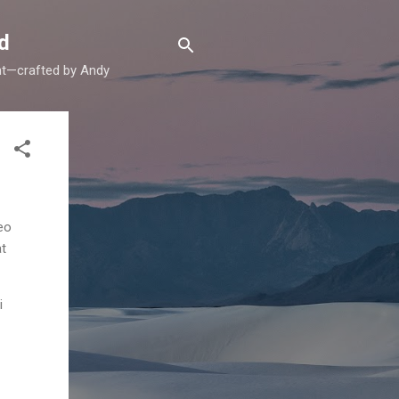
d
ent—crafted by Andy
eo
t
i