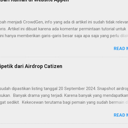
h menjadi CrowdGen, info yang ada di artikel ini sudah tidak releva
ris. Artikel ini dibuat karena ada komentar permintaan tutorial untuk
 ini hanya memberikan garis-garis besar saja apa saja yang perlu dila
udah. Yaitu tinggal mengakses websitenya dan mengisi formulir ya
READ 
n yang perlu diperhatikan.
ipetik dari Airdrop Catizen
udah dipastikan listing tanggal 20 September 2024. Snapshot airdro
lakukan. Banyak drama yang terjadi. Karena banyak yang mendapatkan
gat sedikit. Kekecewan terutama bagi pemain yang sudah bermain d
g mempunyai keyakinan hanya dengan on device selama 24 jam. Ban
READ 
ng rusak. Banyak juga yang senang dengan hasil airdrop, karena
kan sesuai dengan banyaknya dana yang dikeluarkan selama berma