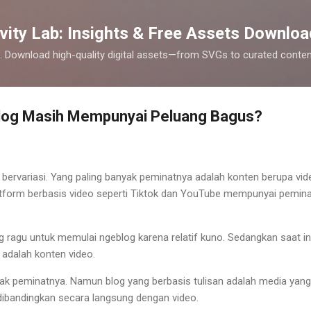
Skip to main content
vity Lab: Insights & Free Assets Downloa
cks. Download high-quality digital assets—from SVGs to curated cont
log Masih Mempunyai Peluang Bagus?
p bervariasi. Yang paling banyak peminatnya adalah konten berupa vid
tform berbasis video seperti Tiktok dan YouTube mempunyai pemina
ang ragu untuk memulai ngeblog karena relatif kuno. Sedangkan saat in
i adalah konten video.
k peminatnya. Namun blog yang berbasis tulisan adalah media yang
a dibandingkan secara langsung dengan video.