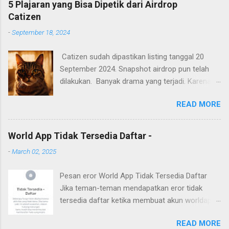
5 Plajaran yang Bisa Dipetik dari Airdrop
poin yang perlu diperhatikan.
Catizen
-
September 18, 2024
Catizen sudah dipastikan listing tanggal 20
September 2024. Snapshot airdrop pun telah
dilakukan. Banyak drama yang terjadi. Karena
banyak yang mendapatkan coin CATI sangat
READ MORE
sedikit. Kekecewan terutama bagi pemain yang
sudah bermain dari awal yang mempunyai
keyakinan hanya dengan on device selama 24
World App Tidak Tersedia Daftar -
jam. Banyak device yang rusak. Banyak juga
-
March 02, 2025
yang senang dengan hasil airdrop, karena
mendapatkan sesuai dengan banyaknya dana
Pesan eror World App Tidak Tersedia Daftar
yang dikeluarkan selama bermain airdrop
Jika teman-teman mendapatkan eror tidak
catizen ini. Berikut ini beberapa pelajaran yang
tersedia daftar ketika membuat akun worldapp,
bisa diambil dari airdrop catizen. Angry cute cat
maka solusinya adalah menggunakan perangkat
READ MORE
baru. Pesan eror ini terjadi karena ponsel yang