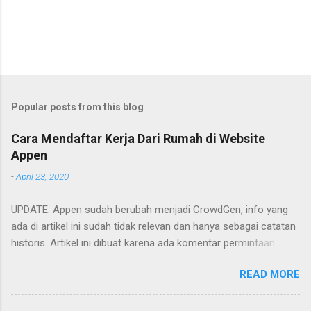
Popular posts from this blog
Cara Mendaftar Kerja Dari Rumah di Website
Appen
-
April 23, 2020
UPDATE: Appen sudah berubah menjadi CrowdGen, info yang
ada di artikel ini sudah tidak relevan dan hanya sebagai catatan
historis. Artikel ini dibuat karena ada komentar permintaan
tutorial untuk mendaftar di appen. Artikel ini hanya memberikan
READ MORE
garis-garis besar saja apa saja yang perlu dilakukan. Cara
mendaftarnya cukup mudah. Yaitu tinggal mengakses
websitenya dan mengisi formulir yang ada. Berikut adalah poin-