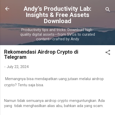
Skip to main content
Andy’s Productivity Lab:
Insights & Free Assets
Download
Productivity tips and tricks. Download high-
quality digital assets—from SVGs to curated
content—crafted by Andy
Rekomendasi Airdrop Crypto di
Telegram
-
July 22, 2024
Memangnya bisa mendapatkan uang jutaan melalui airdrop
crypto? Tentu saja bisa.
Namun tidak semuanya airdrop crypto menguntungkan. Ada
yang tidak menghasilkan alias abu, bahkan ada yang scam.