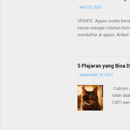
-
April 23, 2020
UPDATE: Appen sudah beruba
hanya sebagai catatan histo
mendaftar di appen. Artikel
Cara mendaftarnya cukup m
ada. Berikut adalah poin-poi
5 Plajaran yang Bisa D
-
September 18, 2024
Catizen s
telah di
CATI san
awal yan
device ya
mendapat