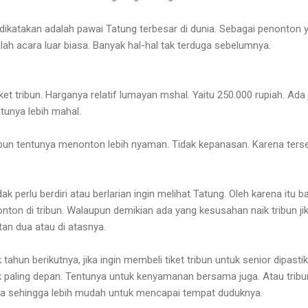
ikatakan adalah pawai Tatung terbesar di dunia. Sebagai penonton 
alah acara luar biasa. Banyak hal-hal tak terduga sebelumnya.
ket tribun. Harganya relatif lumayan mshal. Yaitu 250.000 rupiah. Ada
tunya lebih mahal.
bun tentunya menonton lebih nyaman. Tidak kepanasan. Karena ters
ak perlu berdiri atau berlarian ingin melihat Tatung. Oleh karena itu 
ton di tribun. Walaupun demikian ada yang kesusahan naik tribun ji
tan dua atau di atasnya.
tahun berikutnya, jika ingin membeli tiket tribun untuk senior dipasti
paling depan. Tentunya untuk kenyamanan bersama juga. Atau tribu
pa sehingga lebih mudah untuk mencapai tempat duduknya.