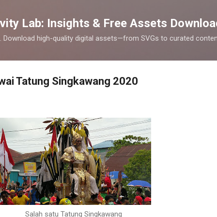
Skip to main content
vity Lab: Insights & Free Assets Downloa
cks. Download high-quality digital assets—from SVGs to curated cont
awai Tatung Singkawang 2020
Salah satu Tatung Singkawang