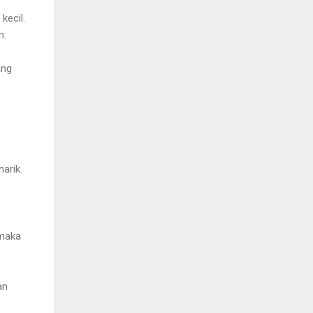
kecil.
h.
ang
arik.
 maka
an