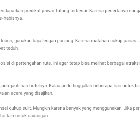
ndapatkan predikat pawai Tatung terbesar. Karena pesertanya sang
is-habisnya.
tribun, gunakan baju lengan panjang. Karena matahari cukup panas. 
at teduh.
posisi di pertengahan rute. Ini agar tetap bisa melihat berbagai atraks
uh-jauh hari hotelnya. Kalau perlu tinggallah beberapa hari untuk bi
aian acara yang disajikan.
nsel cukup sulit. Mungkin karena banyak yang menggunakan. Jika perl
or lain untuk cadangan.