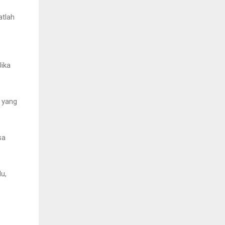
atlah
Jika
i yang
sa
u,