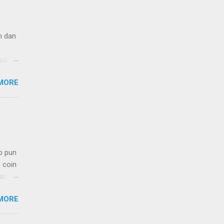
n dan
kukan.
ng
MORE
p pun
 coin
ari
yak
MORE
in