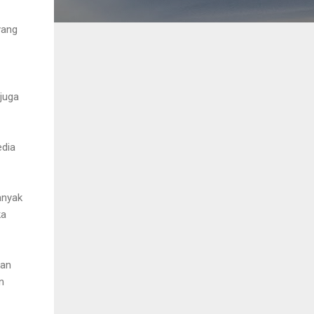
yang
 juga
edia
banyak
ka
kan
n