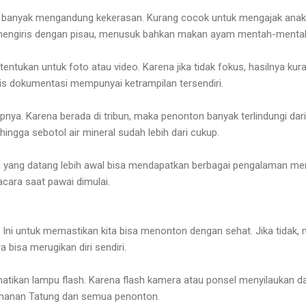
g banyak mengandung kekerasan. Kurang cocok untuk mengajak anak 
 mengiris dengan pisau, menusuk bahkan makan ayam mentah-menta
entukan untuk foto atau video. Karena jika tidak fokus, hasilnya kur
is dokumentasi mempunyai ketrampilan tersendiri.
nya. Karena berada di tribun, maka penonton banyak terlindungi dari
ingga sebotol air mineral sudah lebih dari cukup.
pa yang datang lebih awal bisa mendapatkan berbagai pengalaman men
acara saat pawai dimulai.
. Ini untuk memastikan kita bisa menonton dengan sehat. Jika tidak,
 bisa merugikan diri sendiri.
tikan lampu flash. Karena flash kamera atau ponsel menyilaukan d
amanan Tatung dan semua penonton.