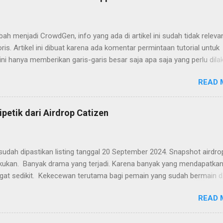
h menjadi CrowdGen, info yang ada di artikel ini sudah tidak releva
ris. Artikel ini dibuat karena ada komentar permintaan tutorial untuk
 ini hanya memberikan garis-garis besar saja apa saja yang perlu dila
udah. Yaitu tinggal mengakses websitenya dan mengisi formulir ya
READ 
n yang perlu diperhatikan.
ipetik dari Airdrop Catizen
udah dipastikan listing tanggal 20 September 2024. Snapshot airdro
lakukan. Banyak drama yang terjadi. Karena banyak yang mendapatkan
gat sedikit. Kekecewan terutama bagi pemain yang sudah bermain d
g mempunyai keyakinan hanya dengan on device selama 24 jam. Ban
READ 
ng rusak. Banyak juga yang senang dengan hasil airdrop, karena
kan sesuai dengan banyaknya dana yang dikeluarkan selama berma