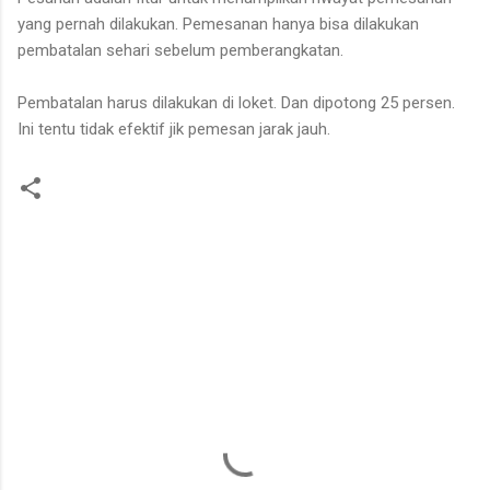
yang pernah dilakukan. Pemesanan hanya bisa dilakukan
pembatalan sehari sebelum pemberangkatan.
Pembatalan harus dilakukan di loket. Dan dipotong 25 persen.
Ini tentu tidak efektif jik pemesan jarak jauh.
C
o
m
m
e
n
t
s