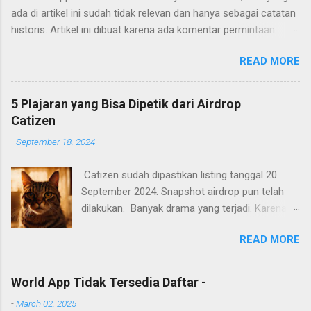
ada di artikel ini sudah tidak relevan dan hanya sebagai catatan
historis. Artikel ini dibuat karena ada komentar permintaan
tutorial untuk mendaftar di appen. Artikel ini hanya memberikan
READ MORE
garis-garis besar saja apa saja yang perlu dilakukan. Cara
mendaftarnya cukup mudah. Yaitu tinggal mengakses
websitenya dan mengisi formulir yang ada. Berikut adalah poin-
5 Plajaran yang Bisa Dipetik dari Airdrop
poin yang perlu diperhatikan.
Catizen
-
September 18, 2024
Catizen sudah dipastikan listing tanggal 20
September 2024. Snapshot airdrop pun telah
dilakukan. Banyak drama yang terjadi. Karena
banyak yang mendapatkan coin CATI sangat
READ MORE
sedikit. Kekecewan terutama bagi pemain yang
sudah bermain dari awal yang mempunyai
keyakinan hanya dengan on device selama 24
World App Tidak Tersedia Daftar -
jam. Banyak device yang rusak. Banyak juga
-
March 02, 2025
yang senang dengan hasil airdrop, karena