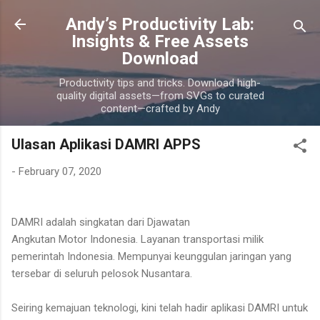
Skip to main content
Andy’s Productivity Lab:
Insights & Free Assets
Download
Productivity tips and tricks. Download high-
quality digital assets—from SVGs to curated
content—crafted by Andy
Ulasan Aplikasi DAMRI APPS
-
February 07, 2020
DAMRI adalah singkatan dari Djawatan
Angkutan Motor Indonesia. Layanan transportasi milik
pemerintah Indonesia. Mempunyai keunggulan jaringan yang
tersebar di seluruh pelosok Nusantara.
Seiring kemajuan teknologi, kini telah hadir aplikasi DAMRI untuk