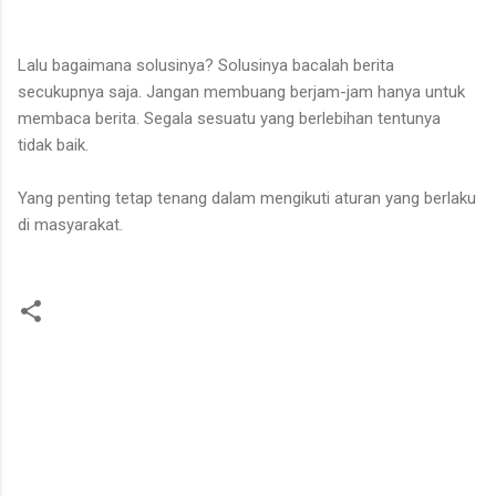
Lalu bagaimana solusinya? Solusinya bacalah berita
secukupnya saja. Jangan membuang berjam-jam hanya untuk
membaca berita. Segala sesuatu yang berlebihan tentunya
tidak baik.
Yang penting tetap tenang dalam mengikuti aturan yang berlaku
di masyarakat.
C
o
m
m
e