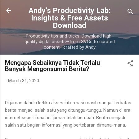
Skip to main content
Andy’s Productivity Lab:
Insights & Free Assets
Download
Productivity tips and tricks. Download high-
quality digital assets—from SVGs to curated
content—crafted by Andy
Mengapa Sebaiknya Tidak Terlalu
Banyak Mengonsumsi Berita?
-
March 31, 2020
Di jaman dahulu ketika akses informasi masih sangat terbatas
berita menjadi salah satu yang ditunggu-tunggu. Namun di era
internet seperti saat ini jaman telah berubah. Berita menjadi
salah satu bagian informasi yang bertebaran dimana-mana.