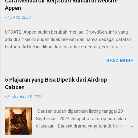
Cara Mendaftar Kerja Dari Rumah di Website
Appen
-
April 23, 2020
UPDATE: Appen sudah berubah menjadi CrowdGen, info yang
ada di artikel ini sudah tidak relevan dan hanya sebagai catatan
historis. Artikel ini dibuat karena ada komentar permintaan
tutorial untuk mendaftar di appen. Artikel ini hanya memberikan
READ MORE
garis-garis besar saja apa saja yang perlu dilakukan. Cara
mendaftarnya cukup mudah. Yaitu tinggal mengakses
websitenya dan mengisi formulir yang ada. Berikut adalah poin-
5 Plajaran yang Bisa Dipetik dari Airdrop
poin yang perlu diperhatikan.
Catizen
-
September 18, 2024
Catizen sudah dipastikan listing tanggal 20
September 2024. Snapshot airdrop pun telah
dilakukan. Banyak drama yang terjadi. Karena
banyak yang mendapatkan coin CATI sangat