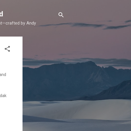
d
ent—crafted by Andy
sand
idak