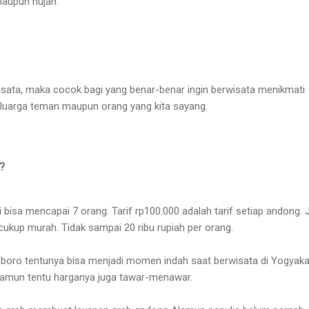
maupun hujan.
isata, maka cocok bagi yang benar-benar ingin berwisata menikmati
eluarga teman maupun orang yang kita sayang.
g?
 bisa mencapai 7 orang. Tarif rp100.000 adalah tarif setiap andong. 
 cukup murah. Tidak sampai 20 ribu rupiah per orang.
oboro tentunya bisa menjadi momen indah saat berwisata di Yogyaka
namun tentu harganya juga tawar-menawar.