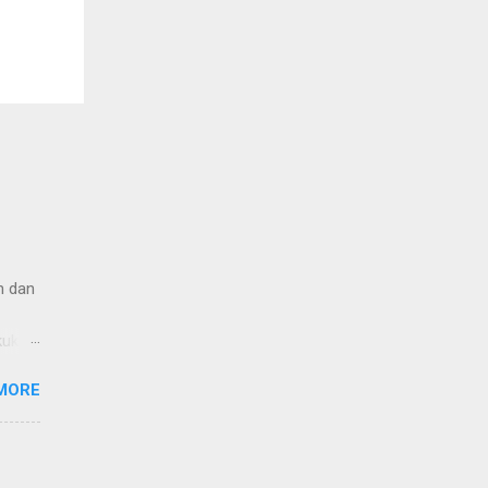
n dan
kukan.
ng
MORE