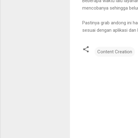
Beberapa waktu lalu layan
mencobanya sehingga belu
Pastinya grab andong ini han
sesuai dengan aplikasi dan 
Content Creation
C
o
m
m
e
n
t
s