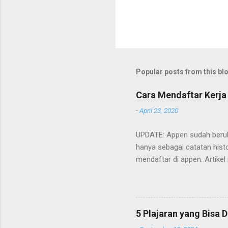
Popular posts from this bl
Cara Mendaftar Kerja
-
April 23, 2020
UPDATE: Appen sudah beruba
hanya sebagai catatan histo
mendaftar di appen. Artikel
Cara mendaftarnya cukup m
ada. Berikut adalah poin-poi
5 Plajaran yang Bisa D