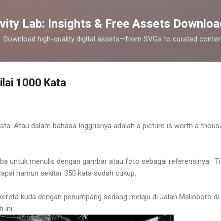
Skip to main content
vity Lab: Insights & Free Assets Downloa
cks. Download high-quality digital assets—from SVGs to curated cont
lai 1000 Kata
ata. Atau dalam bahasa Inggrisnya adalah a picture is worth a thou
ncoba untuk menulis dengan gambar atau foto sebagai referensinya. T
capai namun sekitar 350 kata sudah cukup.
ereta kuda dengan penumpang sedang melaju di Jalan Malioboro di
 ini.