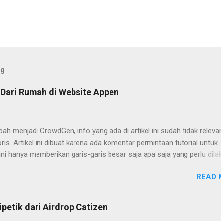
og
 Dari Rumah di Website Appen
h menjadi CrowdGen, info yang ada di artikel ini sudah tidak releva
ris. Artikel ini dibuat karena ada komentar permintaan tutorial untuk
 ini hanya memberikan garis-garis besar saja apa saja yang perlu dila
udah. Yaitu tinggal mengakses websitenya dan mengisi formulir ya
READ 
n yang perlu diperhatikan.
ipetik dari Airdrop Catizen