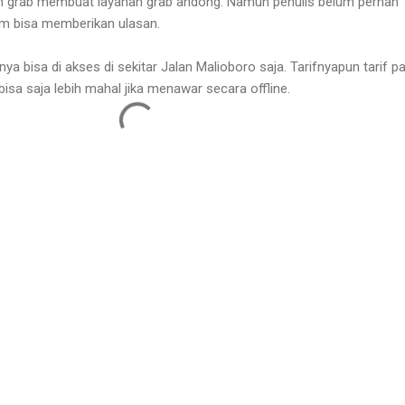
an grab membuat layanan grab andong. Namun penulis belum pernah
m bisa memberikan ulasan.
ya bisa di akses di sekitar Jalan Malioboro saja. Tarifnyapun tarif p
bisa saja lebih mahal jika menawar secara offline.