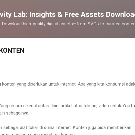
Skip to main content
vity Lab: Insights & Free Assets Downloa
cks. Download high-quality digital assets—from SVGs to curated cont
 KONTEN
tu konten yang diperlukan untuk internet. Apa yang kita konsumsi adal
Yang umum dikenal antara lain: artikel atau tulisan, video untuk YouTu
lain sebagainya.
 sebagai alat tukar di dunia internet. Konten juga bisa memberikan
n utama mengapa perlu membuat konten.