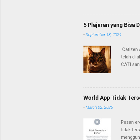
ada. Berikut adalah poin-poi
5 Plajaran yang Bisa D
-
September 18, 2024
Catizen s
telah di
CATI san
awal yan
device ya
mendapat
airdrop c
World App Tidak Terse
catizen. 
-
March 02, 2025
Pesan er
tidak te
mengguna