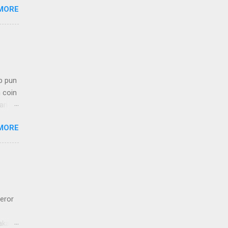
MORE
p pun
 coin
ari
yak
MORE
in
p
eror
akan