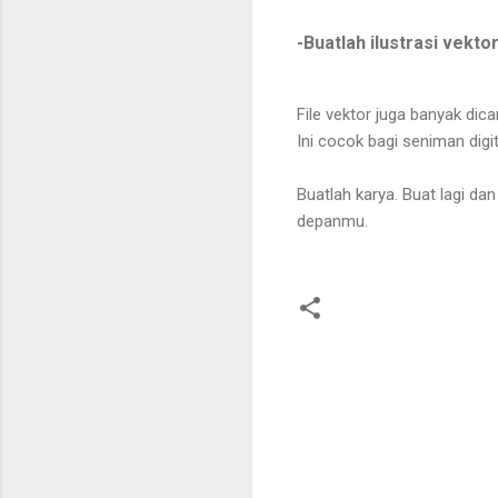
-Buatlah ilustrasi vekt
File vektor juga banyak dica
Ini cocok bagi seniman digit
Buatlah karya. Buat lagi da
depanmu.
C
o
m
m
e