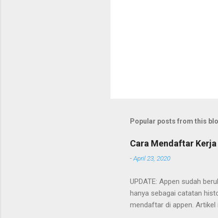
Popular posts from this bl
Cara Mendaftar Kerja
-
April 23, 2020
UPDATE: Appen sudah beruba
hanya sebagai catatan histo
mendaftar di appen. Artikel
Cara mendaftarnya cukup m