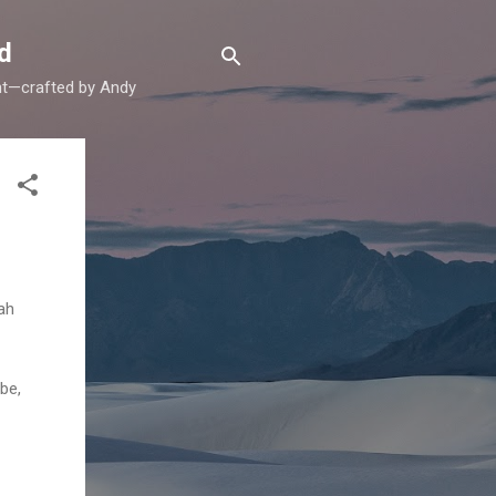
d
ent—crafted by Andy
ah
be,