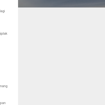
lagi
iplak
emang
mpan