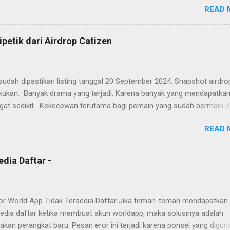
READ 
n yang perlu diperhatikan.
ipetik dari Airdrop Catizen
udah dipastikan listing tanggal 20 September 2024. Snapshot airdro
lakukan. Banyak drama yang terjadi. Karena banyak yang mendapatkan
gat sedikit. Kekecewan terutama bagi pemain yang sudah bermain d
g mempunyai keyakinan hanya dengan on device selama 24 jam. Ban
READ 
ng rusak. Banyak juga yang senang dengan hasil airdrop, karena
kan sesuai dengan banyaknya dana yang dikeluarkan selama berma
atizen ini. Berikut ini beberapa pelajaran yang bisa diambil dari airdro
dia Daftar -
Angry cute cat
or World App Tidak Tersedia Daftar Jika teman-teman mendapatkan 
rsedia daftar ketika membuat akun worldapp, maka solusinya adalah
kan perangkat baru. Pesan eror ini terjadi karena ponsel yang digun