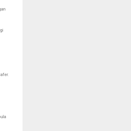
gan
gi
afer.
ula