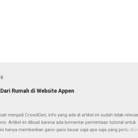
og
 Dari Rumah di Website Appen
h menjadi CrowdGen, info yang ada di artikel ini sudah tidak releva
ris. Artikel ini dibuat karena ada komentar permintaan tutorial untuk
 ini hanya memberikan garis-garis besar saja apa saja yang perlu dila
udah. Yaitu tinggal mengakses websitenya dan mengisi formulir ya