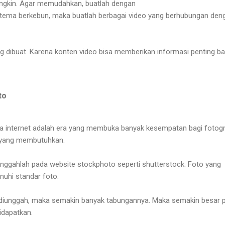
ngkin. Agar memudahkan, buatlah dengan
a: tema berkebun, maka buatlah berbagai video yang berhubungan den
ng dibuat. Karena konten video bisa memberikan informasi penting ba
oto
era internet adalah era yang membuka banyak kesempatan bagi fotogr
k yang membutuhkan.
Unggahlah pada website stockphoto seperti shutterstock. Foto yang
enuhi standar foto.
diunggah, maka semakin banyak tabungannya. Maka semakin besar p
didapatkan.