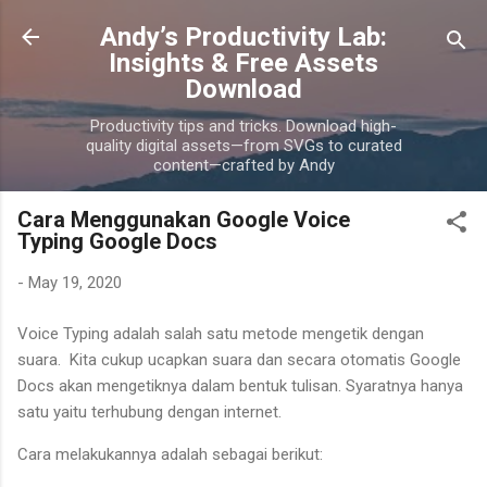
Skip to main content
Andy’s Productivity Lab:
Insights & Free Assets
Download
Productivity tips and tricks. Download high-
quality digital assets—from SVGs to curated
content—crafted by Andy
Cara Menggunakan Google Voice
Typing Google Docs
-
May 19, 2020
Voice Typing adalah salah satu metode mengetik dengan
suara. Kita cukup ucapkan suara dan secara otomatis Google
Docs akan mengetiknya dalam bentuk tulisan. Syaratnya hanya
satu yaitu terhubung dengan internet.
Cara melakukannya adalah sebagai berikut: