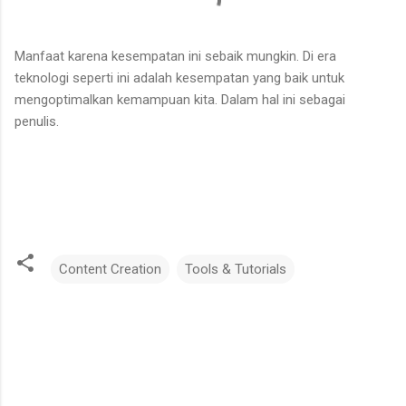
Manfaat karena kesempatan ini sebaik mungkin. Di era
teknologi seperti ini adalah kesempatan yang baik untuk
mengoptimalkan kemampuan kita. Dalam hal ini sebagai
penulis.
Content Creation
Tools & Tutorials
C
o
m
m