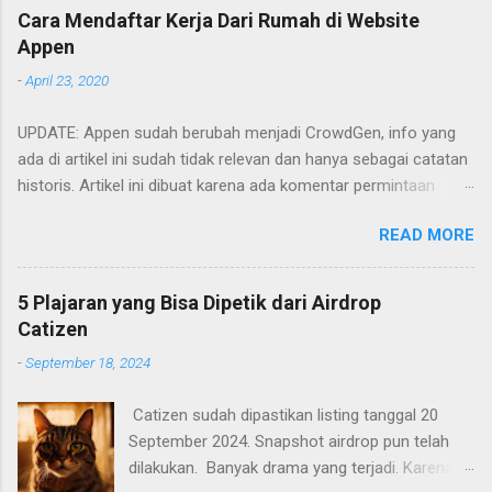
Cara Mendaftar Kerja Dari Rumah di Website
Appen
-
April 23, 2020
UPDATE: Appen sudah berubah menjadi CrowdGen, info yang
ada di artikel ini sudah tidak relevan dan hanya sebagai catatan
historis. Artikel ini dibuat karena ada komentar permintaan
tutorial untuk mendaftar di appen. Artikel ini hanya memberikan
READ MORE
garis-garis besar saja apa saja yang perlu dilakukan. Cara
mendaftarnya cukup mudah. Yaitu tinggal mengakses
websitenya dan mengisi formulir yang ada. Berikut adalah poin-
5 Plajaran yang Bisa Dipetik dari Airdrop
poin yang perlu diperhatikan.
Catizen
-
September 18, 2024
Catizen sudah dipastikan listing tanggal 20
September 2024. Snapshot airdrop pun telah
dilakukan. Banyak drama yang terjadi. Karena