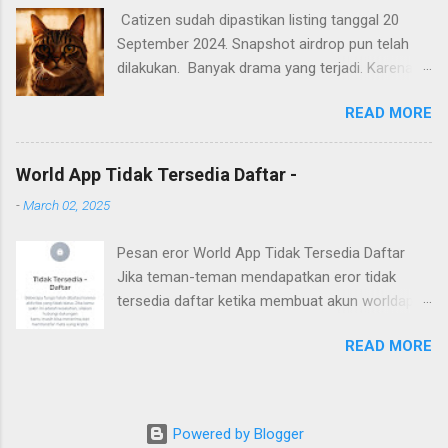
Catizen sudah dipastikan listing tanggal 20
September 2024. Snapshot airdrop pun telah
dilakukan. Banyak drama yang terjadi. Karena
banyak yang mendapatkan coin CATI sangat
READ MORE
sedikit. Kekecewan terutama bagi pemain yang
sudah bermain dari awal yang mempunyai
keyakinan hanya dengan on device selama 24
World App Tidak Tersedia Daftar -
jam. Banyak device yang rusak. Banyak juga
-
March 02, 2025
yang senang dengan hasil airdrop, karena
mendapatkan sesuai dengan banyaknya dana
Pesan eror World App Tidak Tersedia Daftar
yang dikeluarkan selama bermain airdrop
Jika teman-teman mendapatkan eror tidak
catizen ini. Berikut ini beberapa pelajaran yang
tersedia daftar ketika membuat akun worldapp,
bisa diambil dari airdrop catizen. Angry cute cat
maka solusinya adalah menggunakan perangkat
READ MORE
baru. Pesan eror ini terjadi karena ponsel yang
digunakan sebelumnya sudah pernah digunakan
untuk membuat akun. Jika tidak ada back up,
maka akun tidak bisa diselamatkan dan hilang
Powered by Blogger
selamanya. Jadi, bagi teman-teman yang akan