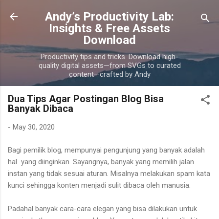
Skip to main content
Andy’s Productivity Lab:
Insights & Free Assets
Download
Productivity tips and tricks. Download high-
quality digital assets—from SVGs to curated
content—crafted by Andy
Dua Tips Agar Postingan Blog Bisa
Banyak Dibaca
-
May 30, 2020
Bagi pemilik blog, mempunyai pengunjung yang banyak adalah
hal yang diinginkan. Sayangnya, banyak yang memilih jalan
instan yang tidak sesuai aturan. Misalnya melakukan spam kata
kunci sehingga konten menjadi sulit dibaca oleh manusia.
Padahal banyak cara-cara elegan yang bisa dilakukan untuk