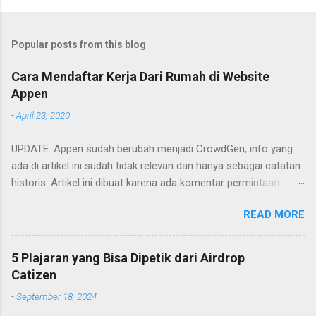
Popular posts from this blog
Cara Mendaftar Kerja Dari Rumah di Website
Appen
-
April 23, 2020
UPDATE: Appen sudah berubah menjadi CrowdGen, info yang
ada di artikel ini sudah tidak relevan dan hanya sebagai catatan
historis. Artikel ini dibuat karena ada komentar permintaan
tutorial untuk mendaftar di appen. Artikel ini hanya memberikan
READ MORE
garis-garis besar saja apa saja yang perlu dilakukan. Cara
mendaftarnya cukup mudah. Yaitu tinggal mengakses
websitenya dan mengisi formulir yang ada. Berikut adalah poin-
5 Plajaran yang Bisa Dipetik dari Airdrop
poin yang perlu diperhatikan.
Catizen
-
September 18, 2024