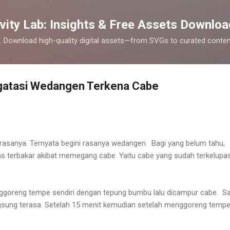
Skip to main content
vity Lab: Insights & Free Assets Downloa
cks. Download high-quality digital assets—from SVGs to curated cont
atasi Wedangen Terkena Cabe
r rasanya. Ternyata begini rasanya wedangen. Bagi yang belum tahu,
 terbakar akibat memegang cabe. Yaitu cabe yang sudah terkelupas
enggoreng tempe sendiri dengan tepung bumbu lalu dicampur cabe. S
gsung terasa. Setelah 15 menit kemudian setelah menggoreng tempe