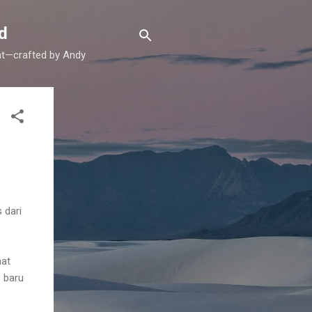
d
ent—crafted by Andy
 dari
aat
 baru