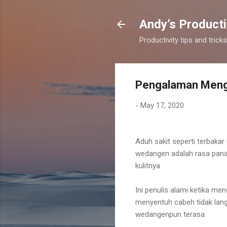
Andy’s Producti
Productivity tips and tri
Pengalaman Meng
-
May 17, 2020
Aduh sakit seperti terbaka
wedangen adalah rasa panas
kulitnya.
Ini penulis alami ketika m
menyentuh cabeh tidak lan
wedangenpun terasa.