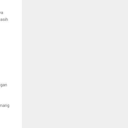
ya
masih
ngan
emang