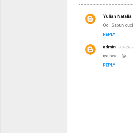
Yulian Natalia
C
Oo.. Sabun cuci
o
REPLY
m
m
admin
July 26,
e
iya bisa... 😁
n
REPLY
t
s