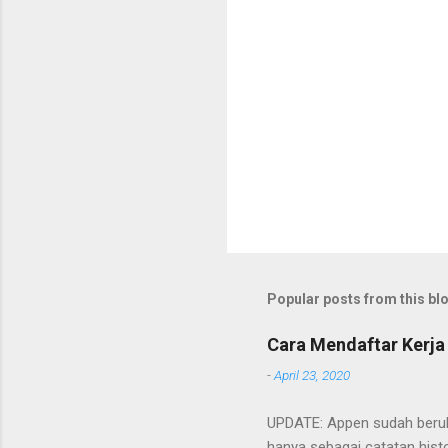
Popular posts from this bl
Cara Mendaftar Kerja
-
April 23, 2020
UPDATE: Appen sudah beruba
hanya sebagai catatan histo