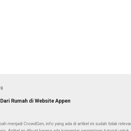
og
 Dari Rumah di Website Appen
h menjadi CrowdGen, info yang ada di artikel ini sudah tidak releva
ris. Artikel ini dibuat karena ada komentar permintaan tutorial untuk