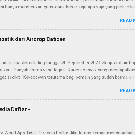
 ini hanya memberikan garis-garis besar saja apa saja yang perlu dila
udah. Yaitu tinggal mengakses websitenya dan mengisi formulir ya
READ 
n yang perlu diperhatikan.
ipetik dari Airdrop Catizen
udah dipastikan listing tanggal 20 September 2024. Snapshot airdro
lakukan. Banyak drama yang terjadi. Karena banyak yang mendapatkan
gat sedikit. Kekecewan terutama bagi pemain yang sudah bermain d
g mempunyai keyakinan hanya dengan on device selama 24 jam. Ban
READ 
ng rusak. Banyak juga yang senang dengan hasil airdrop, karena
kan sesuai dengan banyaknya dana yang dikeluarkan selama berma
atizen ini. Berikut ini beberapa pelajaran yang bisa diambil dari airdro
dia Daftar -
Angry cute cat
or World App Tidak Tersedia Daftar Jika teman-teman mendapatkan 