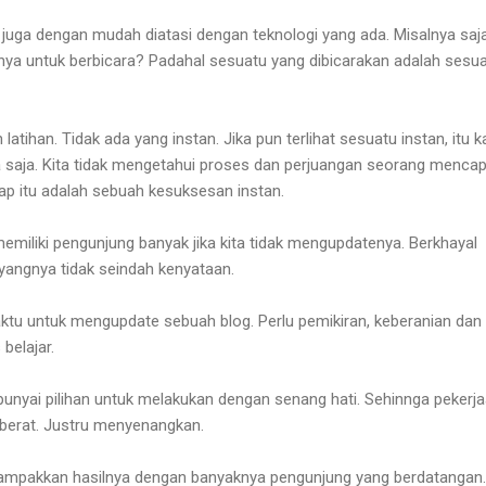
 juga dengan mudah diatasi dengan teknologi yang ada. Misalnya saj
hnya untuk berbicara? Padahal sesuatu yang dibicarakan adalah sesu
atihan. Tidak ada yang instan. Jika pun terlihat sesuatu instan, itu 
a saja. Kita tidak mengetahui proses dan perjuangan seorang mencap
 itu adalah sebuah kesuksesan instan.
memiliki pengunjung banyak jika kita tidak mengupdatenya. Berkhayal
angnya tidak seindah kenyataan.
ktu untuk mengupdate sebuah blog. Perlu pemikiran, keberanian dan
 belajar.
nyai pilihan untuk melakukan dengan senang hati. Sehinnga pekerj
a berat. Justru menyenangkan.
nampakkan hasilnya dengan banyaknya pengunjung yang berdatangan. 