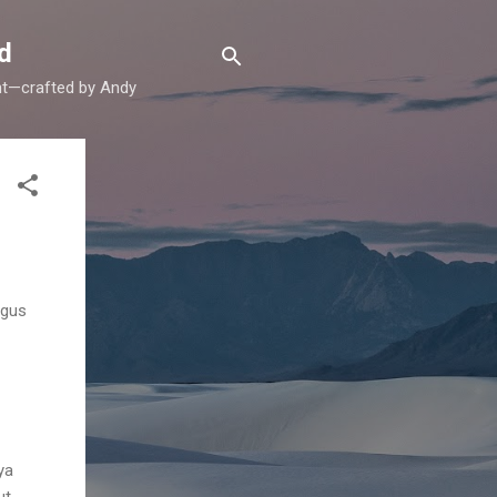
d
ent—crafted by Andy
igus
ya
ut.