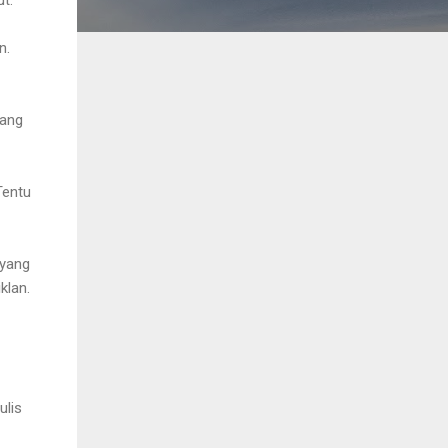
n.
yang
Tentu
ayang
iklan.
ulis