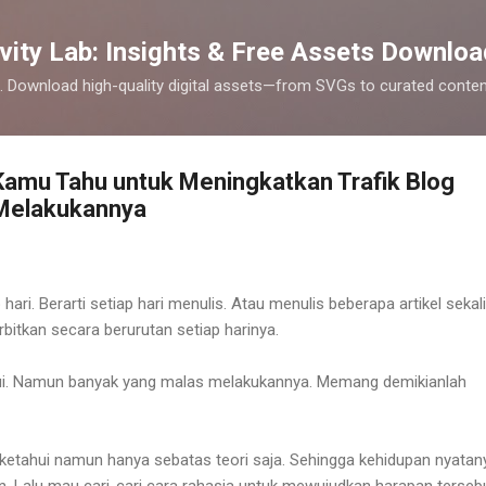
Skip to main content
vity Lab: Insights & Free Assets Downloa
cks. Download high-quality digital assets—from SVGs to curated cont
Kamu Tahu untuk Meningkatkan Trafik Blog
Melakukannya
hari. Berarti setiap hari menulis. Atau menulis beberapa artikel sekal
rbitkan secara berurutan setiap harinya.
hui. Namun banyak yang malas melakukannya. Memang demikianlah
 ketahui namun hanya sebatas teori saja. Sehingga kehidupan nyatan
n. Lalu mau cari-cari cara rahasia untuk mewujudkan harapan terseb