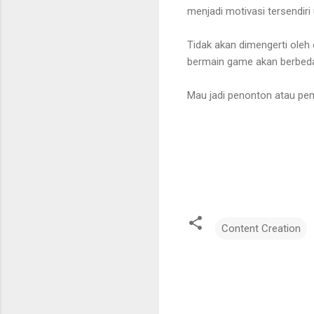
menjadi motivasi tersendiri
Tidak akan dimengerti oleh
bermain game akan berbeda
Mau jadi penonton atau pe
Content Creation
C
o
m