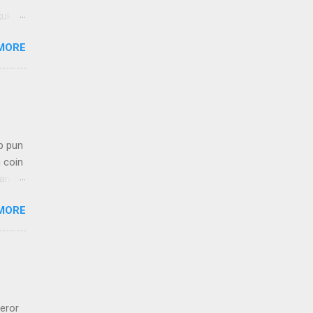
kukan.
ng
MORE
p pun
 coin
ari
yak
MORE
in
p
eror