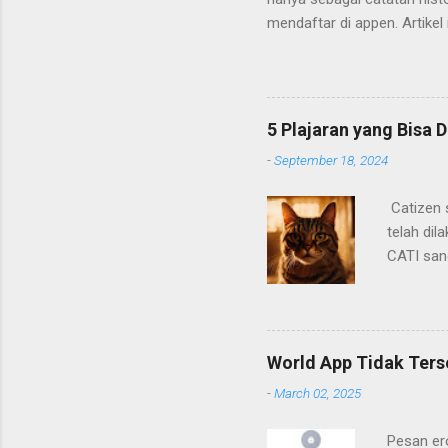
mendaftar di appen. Artikel
Cara mendaftarnya cukup m
ada. Berikut adalah poin-poi
5 Plajaran yang Bisa D
-
September 18, 2024
Catizen s
telah di
CATI san
awal yan
device ya
mendapat
airdrop c
World App Tidak Terse
catizen. 
-
March 02, 2025
Pesan er