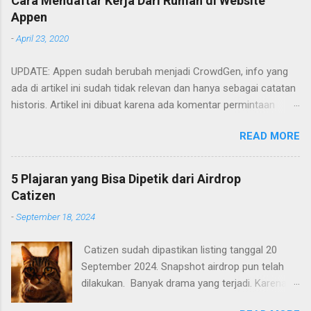
Cara Mendaftar Kerja Dari Rumah di Website
Appen
-
April 23, 2020
UPDATE: Appen sudah berubah menjadi CrowdGen, info yang
ada di artikel ini sudah tidak relevan dan hanya sebagai catatan
historis. Artikel ini dibuat karena ada komentar permintaan
tutorial untuk mendaftar di appen. Artikel ini hanya memberikan
READ MORE
garis-garis besar saja apa saja yang perlu dilakukan. Cara
mendaftarnya cukup mudah. Yaitu tinggal mengakses
websitenya dan mengisi formulir yang ada. Berikut adalah poin-
5 Plajaran yang Bisa Dipetik dari Airdrop
poin yang perlu diperhatikan.
Catizen
-
September 18, 2024
Catizen sudah dipastikan listing tanggal 20
September 2024. Snapshot airdrop pun telah
dilakukan. Banyak drama yang terjadi. Karena
banyak yang mendapatkan coin CATI sangat