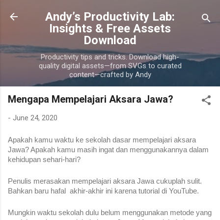
Skip to main content
Andy’s Productivity Lab:
Insights & Free Assets
Download
Productivity tips and tricks. Download high-
quality digital assets—from SVGs to curated
content—crafted by Andy
Mengapa Mempelajari Aksara Jawa?
-
June 24, 2020
Apakah kamu waktu ke sekolah dasar mempelajari aksara 
Jawa? Apakah kamu masih ingat dan menggunakannya dalam 
kehidupan sehari-hari? 
Penulis merasakan mempelajari aksara Jawa cukuplah sulit. 
Bahkan baru hafal  akhir-akhir ini karena tutorial di YouTube.
Mungkin waktu sekolah dulu belum menggunakan metode yang 