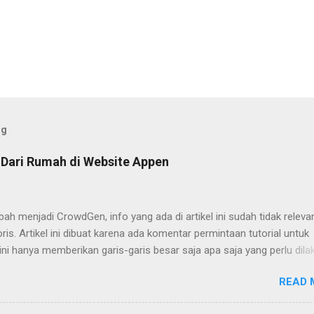
og
 Dari Rumah di Website Appen
h menjadi CrowdGen, info yang ada di artikel ini sudah tidak releva
ris. Artikel ini dibuat karena ada komentar permintaan tutorial untuk
 ini hanya memberikan garis-garis besar saja apa saja yang perlu dila
udah. Yaitu tinggal mengakses websitenya dan mengisi formulir ya
READ 
n yang perlu diperhatikan.