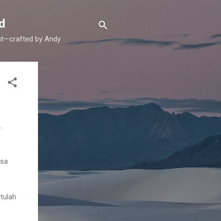
d
ent—crafted by Andy
.
isa
tulah