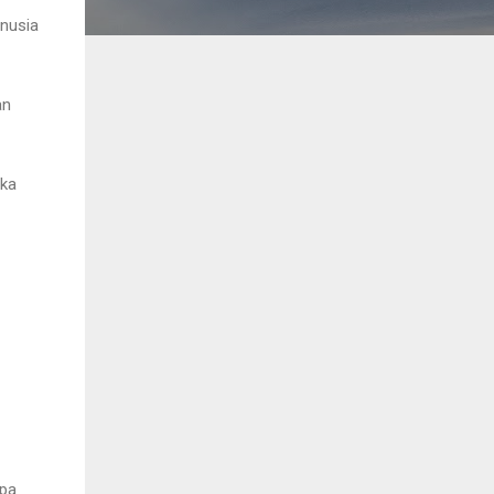
anusia
an
ika
apa