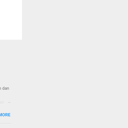
n dan
kukan.
ng
MORE