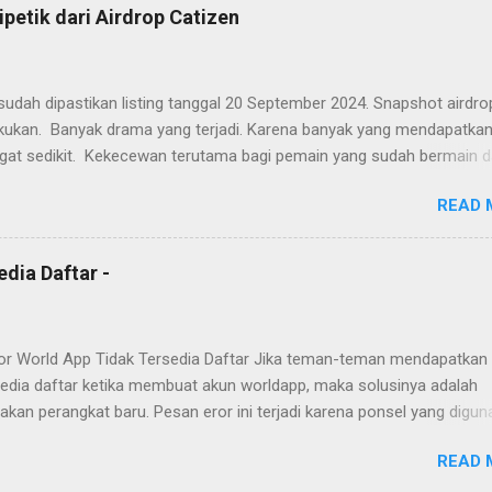
ipetik dari Airdrop Catizen
udah dipastikan listing tanggal 20 September 2024. Snapshot airdro
lakukan. Banyak drama yang terjadi. Karena banyak yang mendapatkan
gat sedikit. Kekecewan terutama bagi pemain yang sudah bermain d
g mempunyai keyakinan hanya dengan on device selama 24 jam. Ban
READ 
ng rusak. Banyak juga yang senang dengan hasil airdrop, karena
kan sesuai dengan banyaknya dana yang dikeluarkan selama berma
atizen ini. Berikut ini beberapa pelajaran yang bisa diambil dari airdro
dia Daftar -
Angry cute cat
or World App Tidak Tersedia Daftar Jika teman-teman mendapatkan 
rsedia daftar ketika membuat akun worldapp, maka solusinya adalah
kan perangkat baru. Pesan eror ini terjadi karena ponsel yang digun
ya sudah pernah digunakan untuk membuat akun. Jika tidak ada bac
READ 
n tidak bisa diselamatkan dan hilang selamanya. Jadi, bagi teman-
n membuat akun worldapp, pastikan saat melakukan pendaftaran