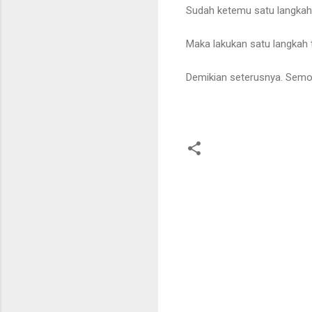
Sudah ketemu satu langkahny
Maka lakukan satu langkah 
Demikian seterusnya. Semo
C
o
m
m
e
n
t