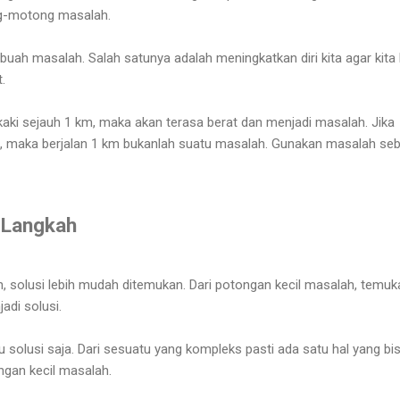
ong-motong masalah.
ebuah masalah. Salah satunya adalah meningkatkan diri kita agar kita 
t.
n kaki sejauh 1 km, maka akan terasa berat dan menjadi masalah. Jika
ki, maka berjalan 1 km bukanlah suatu masalah. Gunakan masalah se
 Langkah
h, solusi lebih mudah ditemukan. Dari potongan kecil masalah, temuk
adi solusi.
 solusi saja. Dari sesuatu yang kompleks pasti ada satu hal yang bi
ongan kecil masalah.