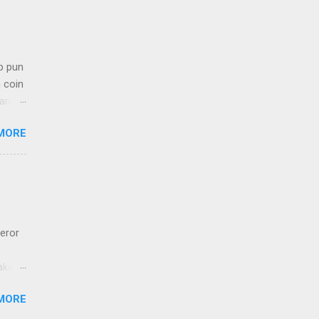
p pun
 coin
ari
yak
MORE
in
p
eror
akan
k up,
MORE
teman