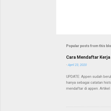
Popular posts from this bl
Cara Mendaftar Kerja
-
April 23, 2020
UPDATE: Appen sudah beruba
hanya sebagai catatan histo
mendaftar di appen. Artikel
Cara mendaftarnya cukup m
ada. Berikut adalah poin-poi