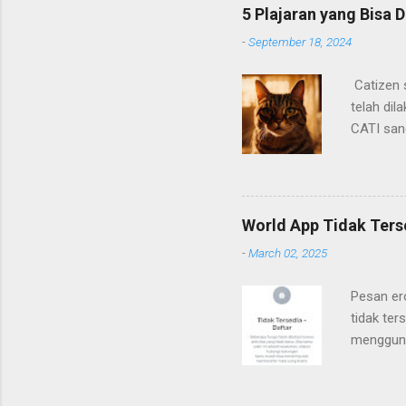
5 Plajaran yang Bisa D
-
September 18, 2024
Catizen s
telah di
CATI san
awal yan
device ya
mendapat
airdrop c
World App Tidak Terse
catizen. 
-
March 02, 2025
Pesan er
tidak te
mengguna
sebelumn
maka aku
yang aka