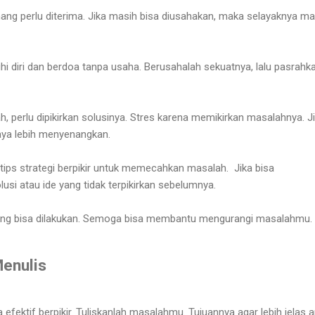
memang perlu diterima. Jika masih bisa diusahakan, maka selayaknya m
i diri dan berdoa tanpa usaha. Berusahalah sekuatnya, lalu pasrahk
perlu dipikirkan solusinya. Stres karena memikirkan masalahnya. J
caya lebih menyenangkan.
 tips strategi berpikir untuk memecahkan masalah. Jika bisa
usi atau ide yang tidak terpikirkan sebelumnya.
r yang bisa dilakukan. Semoga bisa membantu mengurangi masalahmu.
Menulis
 efektif berpikir. Tuliskanlah masalahmu. Tujuannya agar lebih jelas 