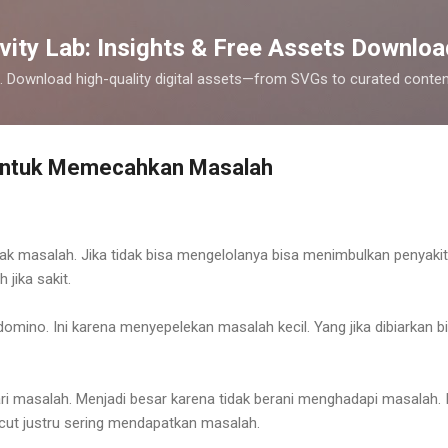
Skip to main content
vity Lab: Insights & Free Assets Downloa
cks. Download high-quality digital assets—from SVGs to curated cont
r untuk Memecahkan Masalah
yak masalah. Jika tidak bisa mengelolanya bisa menimbulkan penyakit
jika sakit.
domino. Ini karena menyepelekan masalah kecil. Yang jika dibiarkan b
ari masalah. Menjadi besar karena tidak berani menghadapi masalah. I
cut justru sering mendapatkan masalah.